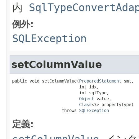
内
SqlTypeConvertAda
例外:
SQLException
setColumnValue
public void setColumnValue(
PreparedStatement
 smt,

                           int idx,

                           int sqlType,

Object
 value,

Class
<?> propertyType)

                    throws 
SQLException
定義: