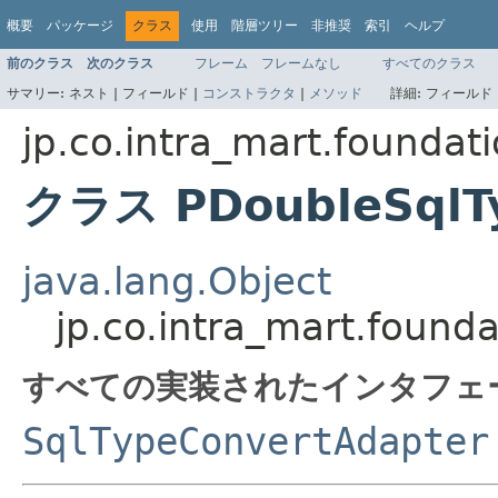
概要
パッケージ
クラス
使用
階層ツリー
非推奨
索引
ヘルプ
前のクラス
次のクラス
フレーム
フレームなし
すべてのクラス
サマリー:
ネスト |
フィールド |
コンストラクタ
|
メソッド
詳細:
フィールド 
jp.co.intra_mart.foundat
クラス PDoubleSqlT
java.lang.Object
jp.co.intra_mart.foun
すべての実装されたインタフェ
SqlTypeConvertAdapter