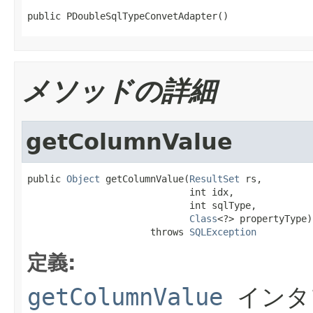
public PDoubleSqlTypeConvetAdapter()
メソッドの詳細
getColumnValue
public 
Object
 getColumnValue(
ResultSet
 rs,

                             int idx,

                             int sqlType,

Class
<?> propertyType)

                      throws 
SQLException
定義:
getColumnValue
インタ