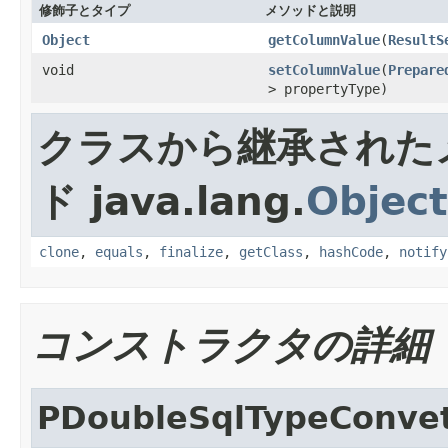
修飾子とタイプ
メソッドと説明
Object
getColumnValue
(
ResultS
void
setColumnValue
(
Prepare
> propertyType)
クラスから継承された
ド java.lang.
Object
clone
,
equals
,
finalize
,
getClass
,
hashCode
,
notify
コンストラクタの詳細
PDoubleSqlTypeConve