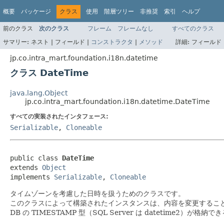
概要
パッケージ
クラス
使用
階層ツリー
非推奨
索引
ヘルプ
前のクラス
次のクラス
フレーム
フレームなし
すべてのクラス
サマリー:
ネスト |
フィールド |
コンストラクタ
|
メソッド
詳細:
フィールド 
jp.co.intra_mart.foundation.i18n.datetime
クラス DateTime
java.lang.Object
jp.co.intra_mart.foundation.i18n.datetime.DateTime
すべての実装されたインタフェース:
Serializable
,
Cloneable
public class 
DateTime
extends 
Object
implements 
Serializable
, 
Cloneable
タイムゾーンを考慮した日時を扱うためのクラスです。
このクラスによって構築されたインスタンスは、内容を変更することがで
DB の TIMESTAMP 型（SQL Server は datetime