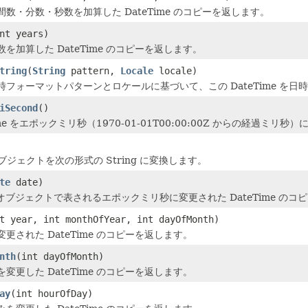
数・分数・秒数を加算した DateTime のコピーを返します。
nt years)
を加算した DateTime のコピーを返します。
tring
(
String
pattern,
Locale
locale)
時フォーマットパターンとロケールに基づいて、この DateTime を日
iSecond
()
ime をエポックミリ秒（1970-01-01T00:00:00Z からの経過ミリ
 オブジェクトを次の形式の String に変換します。
te
date)
e オブジェクトで表されるエポックミリ秒に変更された DateTime の
t year, int monthOfYear, int dayOfMonth)
更された DateTime のコピーを返します。
nth
(int dayOfMonth)
変更した DateTime のコピーを返します。
ay
(int hourOfDay)