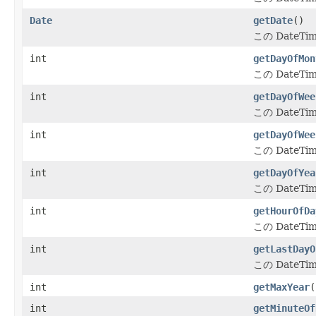
Date
getDate
()
この Date
int
getDayOfMon
この Date
int
getDayOfWee
この Date
int
getDayOfWee
この Date
int
getDayOfYea
この Date
int
getHourOfDa
この Date
int
getLastDayO
この Date
int
getMaxYear
(
int
getMinuteOf