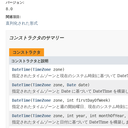
バージョン:
8.0
関連項目:
直列化された形式
コンストラクタのサマリー
コンストラクタ
コンストラクタと説明
DateTime
(
TimeZone
zone)
指定されたタイムゾーンと現在のシステム時刻に基づいて DateT
DateTime
(
TimeZone
zone,
Date
date)
指定されたタイムゾーンと Date に基づいて DateTime を構
DateTime
(
TimeZone
zone, int firstDayOfWeek)
指定されたタイムゾーンと週の開始曜日、現在のシステム時刻に基づ
DateTime
(
TimeZone
zone, int year, int monthOfYear, 
指定されたタイムゾーンと日付に基づいて DateTime を構築し