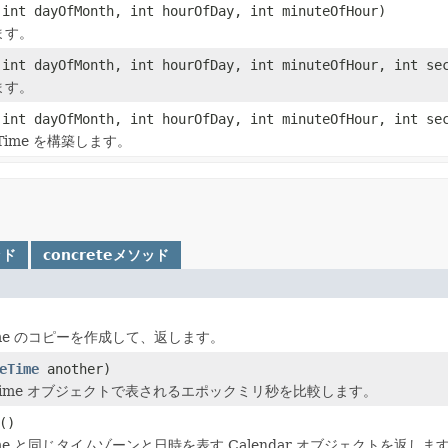
int dayOfMonth, int hourOfDay, int minuteOfHour)
ます。
int dayOfMonth, int hourOfDay, int minuteOfHour, int se
ます。
int dayOfMonth, int hourOfDay, int minuteOfHour, int sec
ime を構築します。
ッド
concreteメソッド
Time のコピーを作成して、返します。
eTime
another)
teTime オブジェクトで表されるエポックミリ秒を比較します。
()
Time と同じタイムゾーンと日時を表す Calendar オブジェクトを返しま