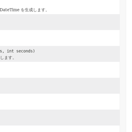
teTime を生成します。
s, int seconds)
返します。