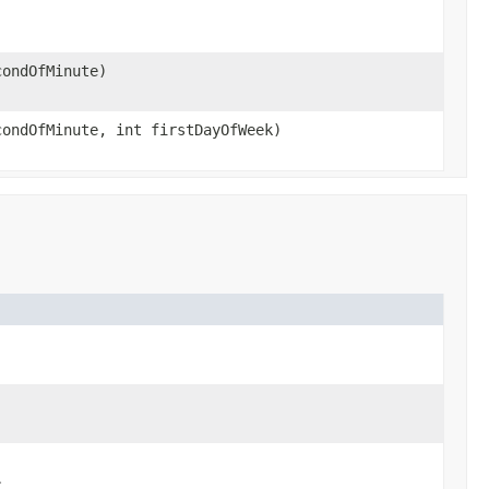
condOfMinute)
ondOfMinute, int firstDayOfWeek)
す。