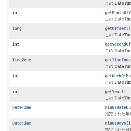
この Date
int
getMonthOfY
この Date
long
getOffset
()
この Date
int
getSecondOf
この Date
TimeZone
getTimeZone
この Date
int
getWeekOfMo
この Date
int
getYear
()
この Date
DateTime
minusDateDu
指定された年数
DateTime
minusDays
(i
指定された日数