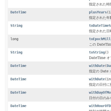
指定された時間
DateTime
plusYears
(i
指定された年数
String
toDateTimeS
指定された日
long
toEpochMill
この DateT
String
toString
()
DateTime
DateTime
withDate
(
Da
指定の Dat
DateTime
withDate
(in
指定の日付に変
DateTime
withDayOfMo
日付の日のみを
DateTime
withHourOfD