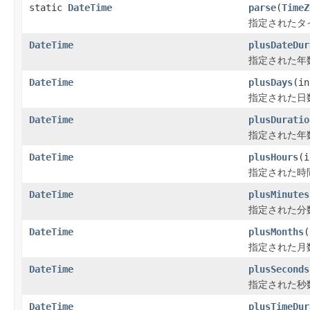
static
DateTime
parse
(
TimeZ
指定されたタ
DateTime
plusDateDur
指定された年数
DateTime
plusDays
(in
指定された日数
DateTime
plusDuratio
指定された年数
DateTime
plusHours
(i
指定された時間
DateTime
plusMinutes
指定された分数
DateTime
plusMonths
(
指定された月数
DateTime
plusSeconds
指定された秒数
DateTime
plusTimeDur