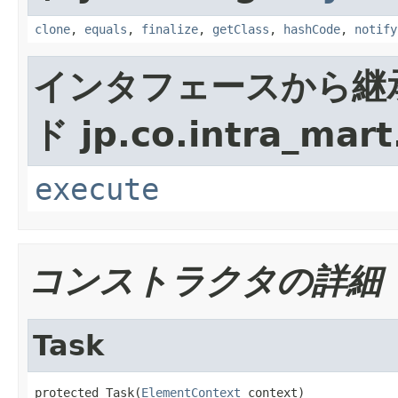
clone
,
equals
,
finalize
,
getClass
,
hashCode
,
notify
インタフェースから継
ド jp.co.intra_mart
execute
コンストラクタの詳細
Task
protected Task(
ElementContext
 context)