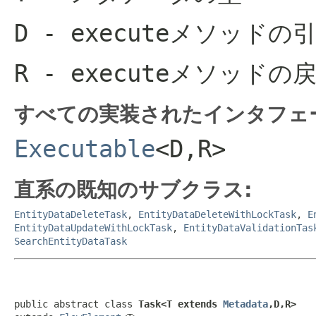
D
- executeメソッドの
R
- executeメソッドの
すべての実装されたインタフェ
Executable
<D,R>
直系の既知のサブクラス:
EntityDataDeleteTask
,
EntityDataDeleteWithLockTask
,
E
EntityDataUpdateWithLockTask
,
EntityDataValidationTas
SearchEntityDataTask
public abstract class 
Task<T extends 
Metadata
,D,R>