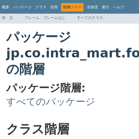
概要
パッケージ
クラス
使用
階層ツリー
非推奨
索引
ヘルプ
前
次
フレーム
フレームなし
すべてのクラス
パッケージ
jp.co.intra_mart.f
の階層
パッケージ階層:
すべてのパッケージ
クラス階層