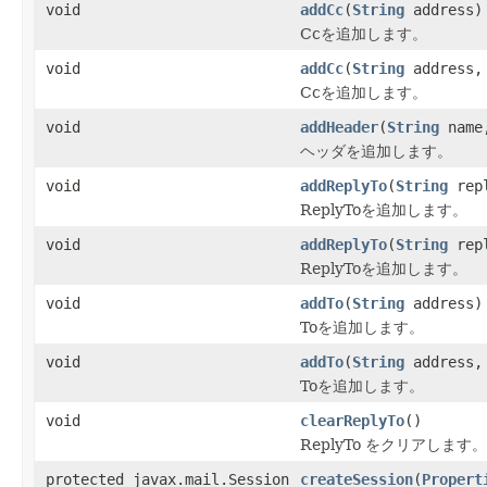
void
addCc
(
String
address)
Ccを追加します。
void
addCc
(
String
address
Ccを追加します。
void
addHeader
(
String
nam
ヘッダを追加します。
void
addReplyTo
(
String
repl
ReplyToを追加します。
void
addReplyTo
(
String
rep
ReplyToを追加します。
void
addTo
(
String
address)
Toを追加します。
void
addTo
(
String
address
Toを追加します。
void
clearReplyTo
()
ReplyTo をクリアします。
protected javax.mail.Session
createSession
(
Propert