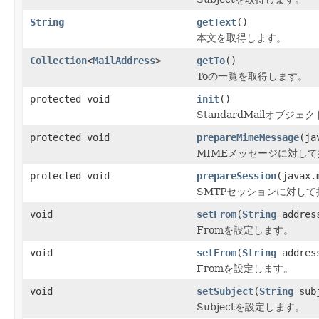
String
getText
()
本文を取得します。
Collection
<
MailAddress
>
getTo
()
Toの一覧を取得します。
protected void
init
()
StandardMailオブジ
protected void
prepareMimeMessage
(ja
MIMEメッセージに対し
protected void
prepareSession
(javax.
SMTPセッションに対し
void
setFrom
(
String
addres
Fromを設定します。
void
setFrom
(
String
addres
Fromを設定します。
void
setSubject
(
String
subj
Subjectを設定します。