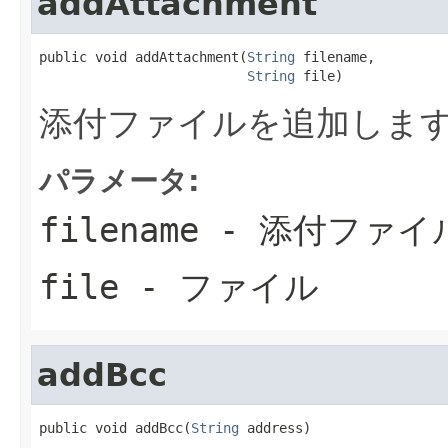
addAttachment
public void addAttachment(
String
 filename,

String
 file)
添付ファイルを追加しま
パラメータ:
filename
- 添付ファイ
file
- ファイル
addBcc
public void addBcc(
String
 address)