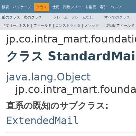
概要
パッケージ
クラス
使用
階層ツリー
非推奨
索引
ヘルプ
前のクラス
次のクラス
フレーム
フレームなし
すべてのクラス
サマリー:
ネスト |
フィールド |
コンストラクタ
|
メソッド
詳細:
フィールド 
jp.co.intra_mart.foundat
クラス StandardMai
java.lang.Object
jp.co.intra_mart.found
直系の既知のサブクラス:
ExtendedMail