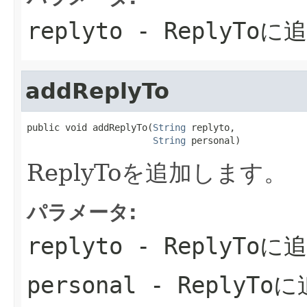
replyto
- ReplyTo
addReplyTo
public void addReplyTo(
String
 replyto,

String
 personal)
ReplyToを追加します。
パラメータ:
replyto
- ReplyTo
personal
- ReplyTo