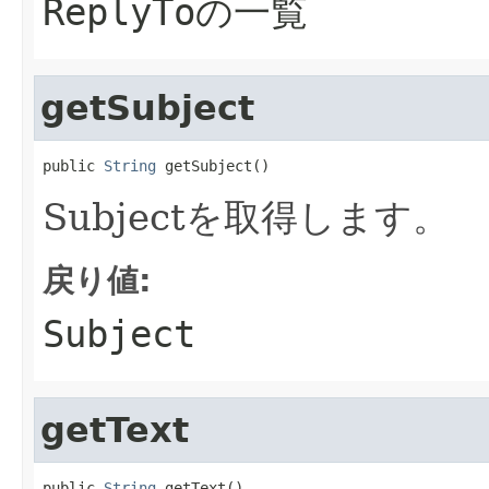
ReplyToの一覧
getSubject
public 
String
 getSubject()
Subjectを取得します。
戻り値:
Subject
getText
public 
String
 getText()