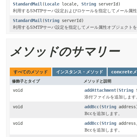
StandardMail
(
Locale
locale,
String
serverId)
利用するSMTPサーバ設定およびロケールを指定してメール属
StandardMail
(
String
serverId)
利用するSMTPサーバ設定を指定してメール属性オブジェクト
メソッドのサマリー
すべてのメソッド
インスタンス・メソッド
concrete
修飾子とタイプ
メソッドと説明
void
addAttachment
(
String
f
添付ファイルを追加します
void
addBcc
(
String
address
Bccを追加します。
void
addBcc
(
String
addres
Bccを追加します。