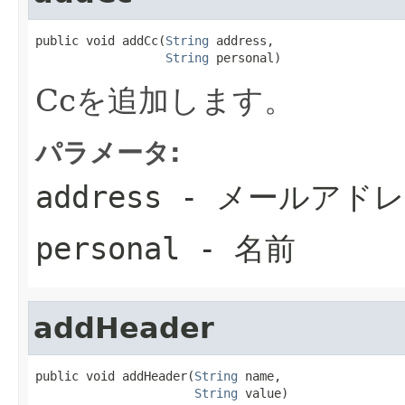
public void addCc(
String
 address,

String
 personal)
Ccを追加します。
パラメータ:
address
- メールアド
personal
- 名前
addHeader
public void addHeader(
String
 name,

String
 value)