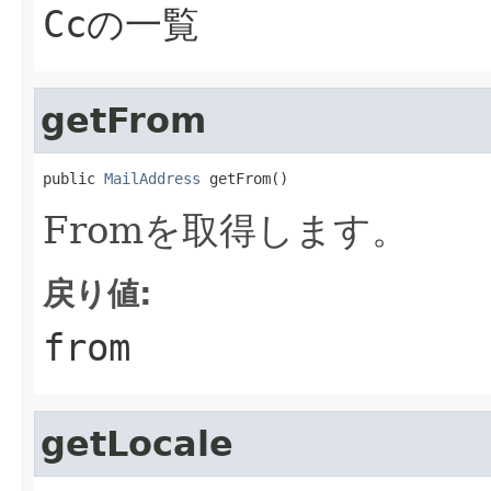
Ccの一覧
getFrom
public 
MailAddress
 getFrom()
Fromを取得します。
戻り値:
from
getLocale