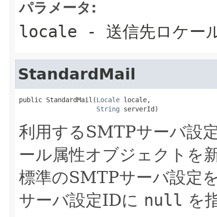
パラメータ:
locale
- 送信先ロケー
StandardMail
public StandardMail(
Locale
 locale,

String
 serverId)
利用するSMTPサーバ設
ール属性オブジェクトを
標準のSMTPサーバ設定
サーバ設定IDに
null
を