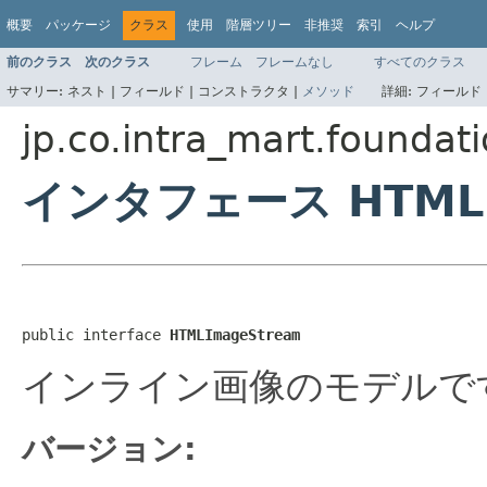
概要
パッケージ
クラス
使用
階層ツリー
非推奨
索引
ヘルプ
前のクラス
次のクラス
フレーム
フレームなし
すべてのクラス
サマリー:
ネスト |
フィールド |
コンストラクタ |
メソッド
詳細:
フィールド 
jp.co.intra_mart.foundat
インタフェース HTMLI
public interface 
HTMLImageStream
インライン画像のモデルで
バージョン: