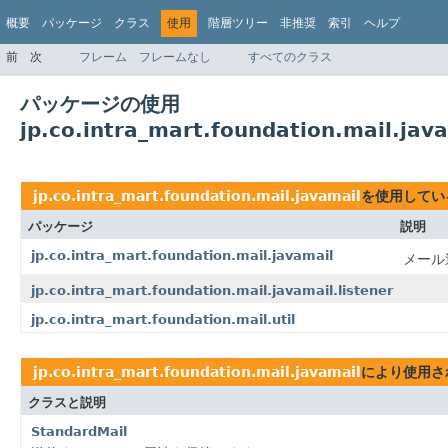
概要
パッケージ
クラス
使用
階層ツリー
非推奨
索引
ヘルプ
前
次
フレーム
フレームなし
すべてのクラス
パッケージの使用
jp.co.intra_mart.foundation.mail.jav
jp.co.intra_mart.foundation.mail.javamail
を使用してい
パッケージ
説明
jp.co.intra_mart.foundation.mail.javamail
メール
jp.co.intra_mart.foundation.mail.javamail.listener
jp.co.intra_mart.foundation.mail.util
jp.co.intra_mart.foundation.mail.javamail
により使用さ
クラスと説明
StandardMail