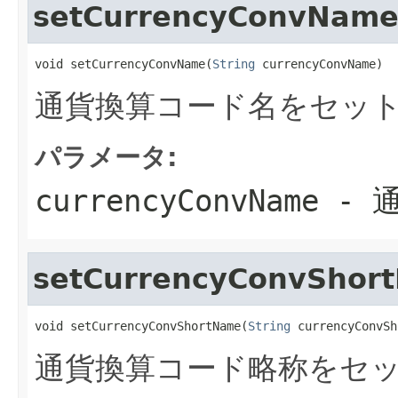
setCurrencyConvNam
void setCurrencyConvName(
String
 currencyConvName)
通貨換算コード名をセッ
パラメータ:
currencyConvName
- 
setCurrencyConvShor
void setCurrencyConvShortName(
String
 currencyConvSh
通貨換算コード略称をセ