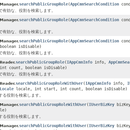
searchPublicGroupRole
(
AppCmnSearchCondition
con
pManager.
で有効な、役割を検索します。
searchPublicGroupRole
(
AppCmnSearchCondition
con
pManager.
で有効な、役割を検索します。
searchPublicGroupRole
(
AppCmnSearchCondition
con
pManager.
boolean isDisable)
で有効な、役割を検索します。
searchPublicGroupRole
(
IAppCmnInfo
info,
AppCmnSea
Reader.
int count, boolean isDisable)
で有効な、役割を検索します。
searchPublicGroupRoleWithUser
(
IAppCmnInfo
info,
I
Reader.
Locale
locale, int start, int count, boolean isDisable)
する役割を検索します。
searchPublicGroupRoleWithUser
(
IUserBizKey
bizKe
pManager.
le)
する役割を検索します。
searchPublicGroupRoleWithUser
(
IUserBizKey
bizKe
pManager.