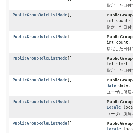
指定した日付
PublicGroupRoleListNode
[]
PublicGrou
int count)
指定した日付
PublicGroupRoleListNode
[]
PublicGrou
int count, 
指定した日付
PublicGroupRoleListNode
[]
PublicGroup
int start, 
指定した日付
PublicGroupRoleListNode
[]
PublicGroup
Date
date,
ユーザに所属
PublicGroupRoleListNode
[]
PublicGrou
Locale
loca
ユーザに所属
PublicGroupRoleListNode
[]
PublicGrou
Locale
loca