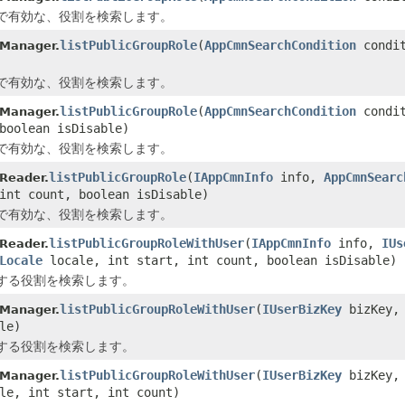
で有効な、役割を検索します。
listPublicGroupRole
(
AppCmnSearchCondition
condi
pManager.
で有効な、役割を検索します。
listPublicGroupRole
(
AppCmnSearchCondition
condi
pManager.
boolean isDisable)
で有効な、役割を検索します。
listPublicGroupRole
(
IAppCmnInfo
info,
AppCmnSearc
Reader.
int count, boolean isDisable)
で有効な、役割を検索します。
listPublicGroupRoleWithUser
(
IAppCmnInfo
info,
IUs
Reader.
Locale
locale, int start, int count, boolean isDisable)
する役割を検索します。
listPublicGroupRoleWithUser
(
IUserBizKey
bizKey
pManager.
le)
する役割を検索します。
listPublicGroupRoleWithUser
(
IUserBizKey
bizKey
pManager.
le, int start, int count)