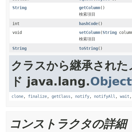
String
getColumn
()
検索項目
int
hashCode
()
void
setColumn
(
String
colum
検索項目
String
toString
()
クラスから継承された
ド java.lang.
Object
clone
,
finalize
,
getClass
,
notify
,
notifyAll
,
wait
コンストラクタの詳細