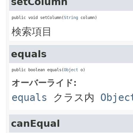
setColumn
public void setColumn(
String
 column)
検索項目
equals
public boolean equals(
Object
 o)
オーバーライド:
equals
クラス内
Objec
canEqual