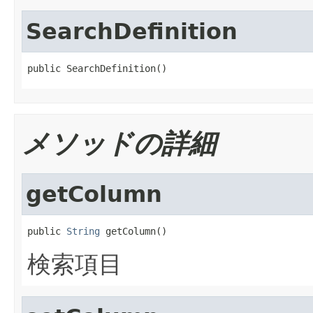
SearchDefinition
public SearchDefinition()
メソッドの詳細
getColumn
public 
String
 getColumn()
検索項目