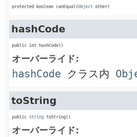
protected boolean canEqual(
Object
 other)
hashCode
public int hashCode()
オーバーライド:
hashCode
クラス内
Obj
toString
public 
String
 toString()
オーバーライド: