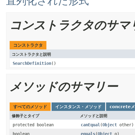
直列化された形式
コンストラクタのサマ
コンストラクタ
コンストラクタと説明
SearchDefinition
()
メソッドのサマリー
すべてのメソッド
インスタンス・メソッド
concrete
修飾子とタイプ
メソッドと説明
protected boolean
canEqual
(
Object
other)
boolean
equals
(
Object
o)