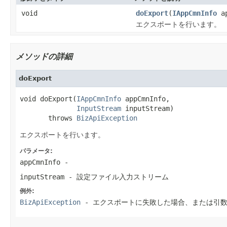
void
doExport
(
IAppCmnInfo
ap
エクスポートを行います。
メソッドの詳細
doExport
void doExport(
IAppCmnInfo
 appCmnInfo,

InputStream
 inputStream)

       throws 
BizApiException
エクスポートを行います。
パラメータ:
appCmnInfo
-
inputStream
- 設定ファイル入力ストリーム
例外:
BizApiException
- エクスポートに失敗した場合、または引