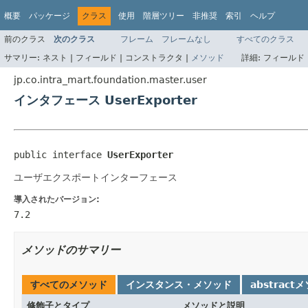
概要
パッケージ
クラス
使用
階層ツリー
非推奨
索引
ヘルプ
前のクラス
次のクラス
フレーム
フレームなし
すべてのクラス
サマリー:
ネスト |
フィールド |
コンストラクタ |
メソッド
詳細:
フィールド 
jp.co.intra_mart.foundation.master.user
インタフェース UserExporter
public interface 
UserExporter
ユーザエクスポートインターフェース
導入されたバージョン:
7.2
メソッドのサマリー
すべてのメソッド
インスタンス・メソッド
abstract
修飾子とタイプ
メソッドと説明