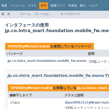
概要
パッケージ
クラス
使用
階層ツリー
非推奨
索引
ヘルプ
前
次
フレーム
フレームなし
すべてのクラス
インタフェースの使用
jp.co.intra_mart.foundation.mobile_fw.m
SPUtilityMenuCreator
を使用しているパッケージ
パッケージ
説明
jp.co.intra_mart.foundation.mobile_fw.menu
SP版ユーテ
jp.co.intra_mart.foundation.mobile_fw.menu
で
SPUtilityMenuCreator
を実装している
jp.co.intra_mar
修飾子とタイプ
クラスと説明
class
BaseSPUtilityMenuCreat
SP版ユーティリティメニュ