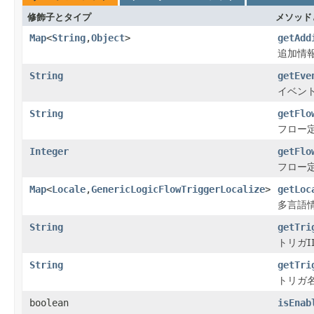
修飾子とタイプ
メソッド
Map
<
String
,
Object
>
getAdd
追加情
String
getEve
イベン
String
getFlo
フロー
Integer
getFlo
フロー
Map
<
Locale
,
GenericLogicFlowTriggerLocalize
>
getLoc
多言語
String
getTri
トリガ
String
getTri
トリガ
boolean
isEnab