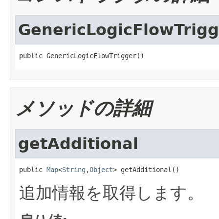
GenericLogicFlowTrigg
public GenericLogicFlowTrigger()
メソッドの詳細
getAdditional
public 
Map
<
String
,
Object
> getAdditional()
追加情報を取得します。