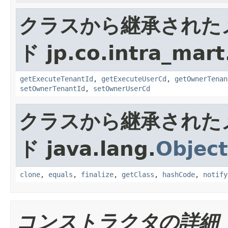
クラスから継承された
ド jp.co.intra_mar
getExecuteTenantId
,
getExecuteUserCd
,
getOwnerTenan
setOwnerTenantId
,
setOwnerUserCd
クラスから継承された
ド java.lang.
Object
clone
,
equals
,
finalize
,
getClass
,
hashCode
,
notify
コンストラクタの詳細