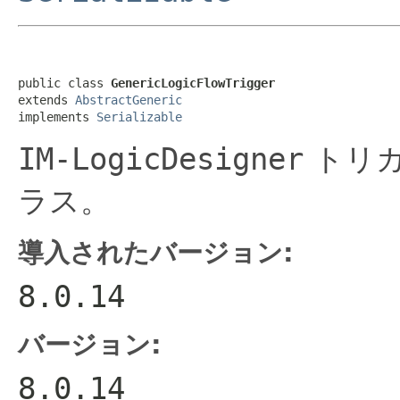
public class 
GenericLogicFlowTrigger
extends 
AbstractGeneric
implements 
Serializable
IM-LogicDesigner
トリガ
ラス。
導入されたバージョン:
8.0.14
バージョン:
8.0.14