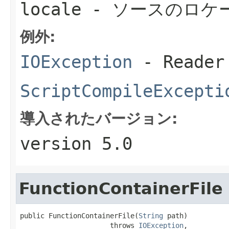
locale
- ソースのロケ
例外:
IOException
- Read
ScriptCompileExcepti
導入されたバージョン:
version 5.0
FunctionContainerFile
public FunctionContainerFile(
String
 path)

                      throws 
IOException
,
