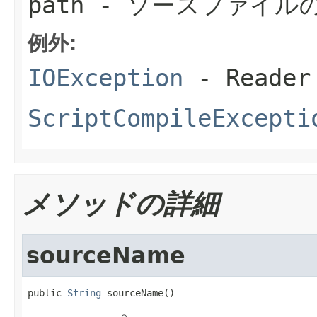
path
- ソースファイル
例外:
IOException
- Read
ScriptCompileExcepti
メソッドの詳細
sourceName
public 
String
 sourceName()