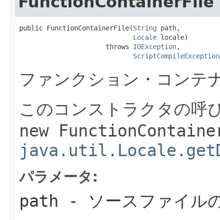
FunctionContainerFile
public FunctionContainerFile(
String
 path,

Locale
 locale)

                      throws 
IOException
,

ScriptCompileException
ファンクション・コンテ
このコンストラクタの呼
new FunctionContaine
java.util.Locale.get
パラメータ:
path
- ソースファイル