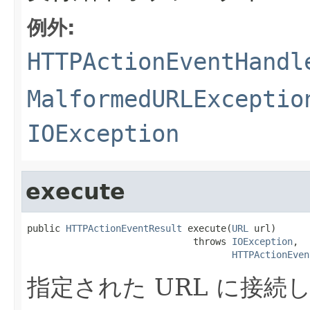
例外:
HTTPActionEventHandl
MalformedURLExceptio
IOException
execute
public 
HTTPActionEventResult
 execute(
URL
 url)

                              throws 
IOException
,

HTTPActionEven
指定された URL に接続