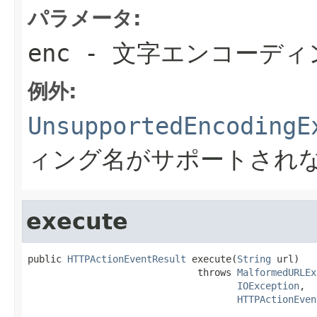
パラメータ:
enc
- 文字エンコーディ
例外:
UnsupportedEncodingE
ィング名がサポートされ
execute
public 
HTTPActionEventResult
 execute(
String
 url)

                              throws 
MalformedURLEx
IOException
,

HTTPActionEven