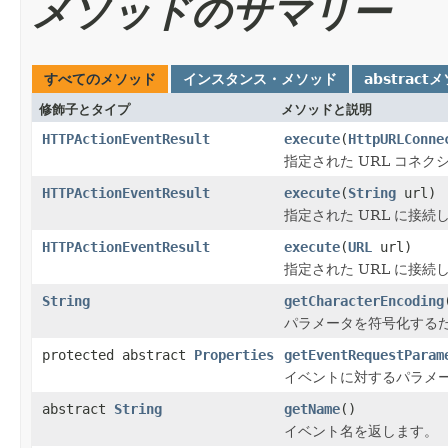
メソッドのサマリー
すべてのメソッド
インスタンス・メソッド
abstract
修飾子とタイプ
メソッドと説明
HTTPActionEventResult
execute
(
HttpURLConne
指定された URL コネ
HTTPActionEventResult
execute
(
String
url)
指定された URL に接
HTTPActionEventResult
execute
(
URL
url)
指定された URL に接
String
getCharacterEncoding
パラメータを符号化する
protected abstract
Properties
getEventRequestParam
イベントに対するパラメ
abstract
String
getName
()
イベント名を返します。