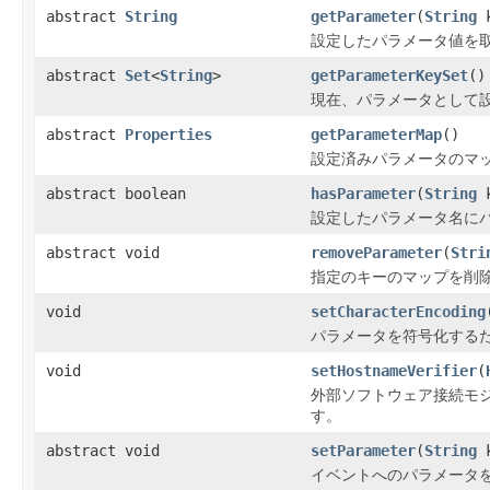
abstract
String
getParameter
(
String
k
設定したパラメータ値を
abstract
Set
<
String
>
getParameterKeySet
()
現在、パラメータとして
abstract
Properties
getParameterMap
()
設定済みパラメータのマ
abstract boolean
hasParameter
(
String
k
設定したパラメータ名に
abstract void
removeParameter
(
Stri
指定のキーのマップを削
void
setCharacterEncoding
パラメータを符号化する
void
setHostnameVerifier
(
外部ソフトウェア接続モジュー
す。
abstract void
setParameter
(
String
k
イベントへのパラメータ