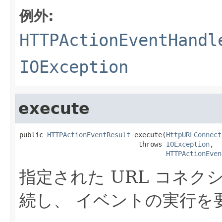
例外:
HTTPActionEventHandl
IOException
execute
public 
HTTPActionEventResult
 execute(
HttpURLConnect
                              throws 
IOException
,

HTTPActionEven
指定された URL コネ
続し、 イベントの実行を