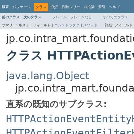
概要
パッケージ
クラス
使用
階層ツリー
非推奨
索引
ヘルプ
前のクラス
次のクラス
フレーム
フレームなし
すべてのクラス
サマリー:
ネスト |
フィールド |
コンストラクタ
|
メソッド
詳細:
フィールド 
jp.co.intra_mart.foundati
クラス HTTPActionE
java.lang.Object
jp.co.intra_mart.found
直系の既知のサブクラス:
HTTPActionEventEntity
HTTPActionEventFilter