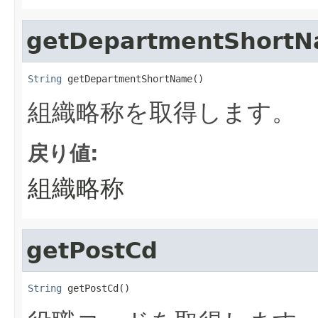
getDepartmentShort
String
 getDepartmentShortName()
組織略称を取得します。
戻り値:
組織略称
getPostCd
String
 getPostCd()