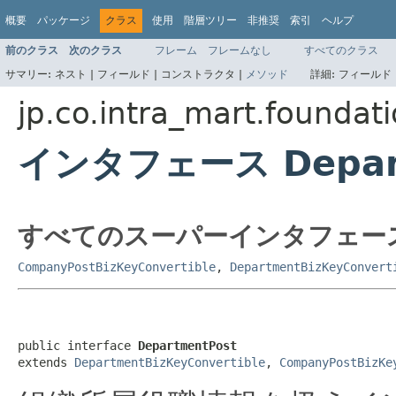
概要
パッケージ
クラス
使用
階層ツリー
非推奨
索引
ヘルプ
前のクラス
次のクラス
フレーム
フレームなし
すべてのクラス
サマリー:
ネスト |
フィールド |
コンストラクタ |
メソッド
詳細:
フィールド 
jp.co.intra_mart.foundat
インタフェース Depart
すべてのスーパーインタフェー
CompanyPostBizKeyConvertible
,
DepartmentBizKeyConvert
public interface 
DepartmentPost
extends 
DepartmentBizKeyConvertible
, 
CompanyPostBizKe