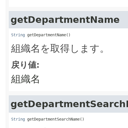
getDepartmentName
String
 getDepartmentName()
組織名を取得します。
戻り値:
組織名
getDepartmentSearc
String
 getDepartmentSearchName()