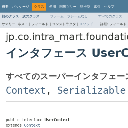
概要
パッケージ
クラス
使用
階層ツリー
非推奨
索引
ヘルプ
前のクラス
次のクラス
フレーム
フレームなし
すべてのクラス
サマリー:
ネスト |
フィールド |
コンストラクタ |
メソッド
詳細:
フィールド 
jp.co.intra_mart.foundat
インタフェース UserCo
すべてのスーパーインタフェー
Context
,
Serializable
public interface 
UserContext
extends 
Context