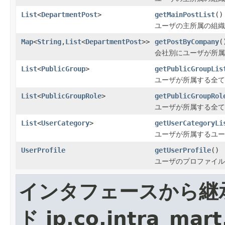
List
<
DepartmentPost
>
getMainPostList
()
ユーザの主所属の組織
Map
<
String
,
List
<
DepartmentPost
>>
getPostByCompany
(
会社別にユーザが所属
List
<
PublicGroup
>
getPublicGroupLis
ユーザが所属する全て
List
<
PublicGroupRole
>
getPublicGroupRol
ユーザが所属する全て
List
<
UserCategory
>
getUserCategoryLi
ユーザが所属するユー
UserProfile
getUserProfile
()
ユーザのプロファイル
インタフェースから継
ド jp.co.intra_mar