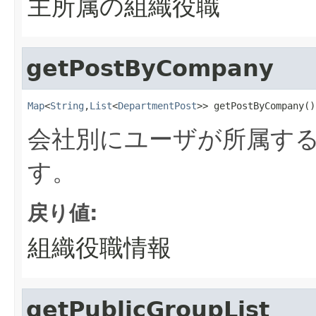
主所属の組織役職
getPostByCompany
Map
<
String
,
List
<
DepartmentPost
>> getPostByCompany()
会社別にユーザが所属す
す。
戻り値:
組織役職情報
getPublicGroupList