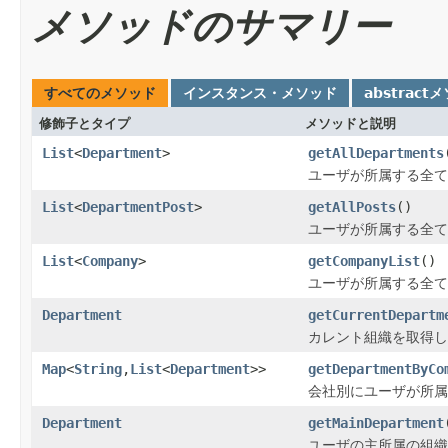
メソッドのサマリー
すべてのメソッド
インスタンス・メソッド
abstract
修飾子とタイプ
メソッドと説明
List
<
Department
>
getAllDepartments
ユーザが所属する全て
List
<
DepartmentPost
>
getAllPosts
()
ユーザが所属する全て
List
<
Company
>
getCompanyList
()
ユーザが所属する全て
Department
getCurrentDepartm
カレント組織を取得し
Map
<
String
,
List
<
Department
>>
getDepartmentByCo
会社別にユーザが所属
Department
getMainDepartment
ユーザの主所属の組織