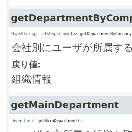
getDepartmentByCom
Map
<
String
,
List
<
Department
>> getDepartmentByCompany
会社別にユーザが所属す
戻り値:
組織情報
getMainDepartment
Department
 getMainDepartment()