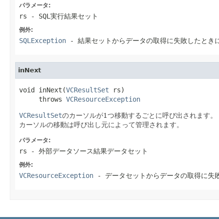
パラメータ:
rs
- SQL実行結果セット
例外:
SQLException
- 結果セットからデータの取得に失敗したとき
inNext
void inNext(
VCResultSet
 rs)

     throws 
VCResourceException
VCResultSet
のカーソルが1つ移動するごとに呼び出されます。
カーソルの移動は呼び出し元によって管理されます。
パラメータ:
rs
- 外部データソース結果データセット
例外:
VCResourceException
- データセットからデータの取得に失