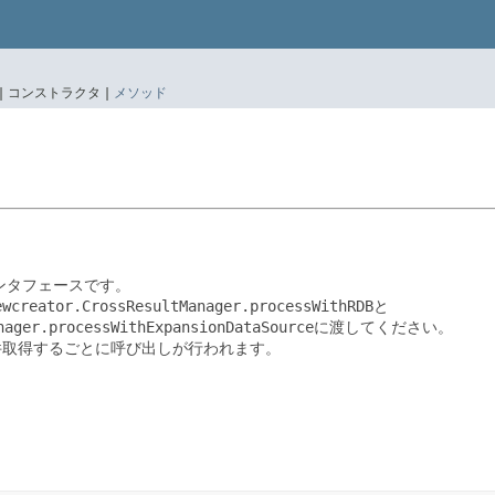
|
コンストラクタ |
メソッド
ンタフェースです。
ewcreator.CrossResultManager.processWithRDB
と
nager.processWithExpansionDataSource
に渡してください。
件取得するごとに呼び出しが行われます。