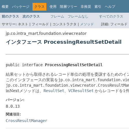
概要
パッケージ
クラス
使用
階層ツリー
非推奨
索引
ヘルプ
前のクラス
次のクラス
フレーム
フレームなし
すべてのクラス
サマリー:
ネスト |
フィールド |
コンストラクタ |
メソッド
詳細:
フィールド 
jp.co.intra_mart.foundation.viewcreator
インタフェース ProcessingResultSetDetail
public interface 
ProcessingResultSetDetail
結果セットから取得されるレコード単位の処理を委譲するためのイ
このインタフェースの実装を
jp.co.intra_mart.foundation.vi
jp.co.intra_mart.foundation.viewcreator.CrossResultMa
inNextメソッドは、
ResultSet
、
VCResultSet
からレコードを1
バージョン:
8.0.13
関連項目:
CrossResultManager