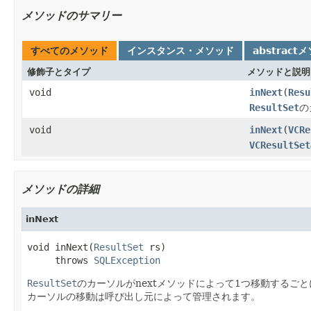
メソッドのサマリー
すべてのメソッド
インスタンス・メソッド
abstract
修飾子とタイプ
メソッドと説明
void
inNext
(
Resu
ResultSet
の
void
inNext
(
VCRe
VCResultSet
メソッドの詳細
inNext
void inNext(
ResultSet
 rs)

     throws 
SQLException
ResultSet
のカーソルがnextメソッドによって1つ移動するご
カーソルの移動は呼び出し元によって管理されます。