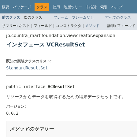
概要
パッケージ
クラス
使用
階層ツリー
非推奨
索引
ヘルプ
前のクラス
次のクラス
フレーム
フレームなし
すべてのクラス
サマリー:
ネスト |
フィールド |
コンストラクタ |
メソッド
詳細:
フィールド 
jp.co.intra_mart.foundation.viewcreator.expansion
インタフェース VCResultSet
既知の実装クラスのリスト:
StandardResultSet
public interface 
VCResultSet
リソースからデータを取得するための結果データセットです。
バージョン:
8.0.2
メソッドのサマリー