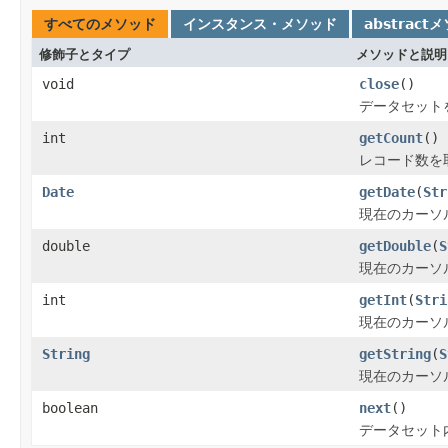
すべてのメソッド
インスタンス・メソッド
abstract
修飾子とタイプ
メソッドと説明
void
close
()
データセット
int
getCount
()
レコード数を
Date
getDate
(
Str
現在のカーソ
double
getDouble
(
S
現在のカーソ
int
getInt
(
Stri
現在のカーソ
String
getString
(
S
現在のカーソ
boolean
next
()
データセット