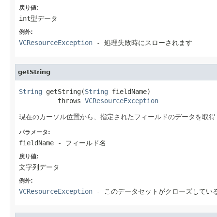
戻り値:
int型データ
例外:
VCResourceException
- 処理失敗時にスローされます
getString
String
 getString(
String
 fieldName)

          throws 
VCResourceException
現在のカーソル位置から、指定されたフィールドのデータを取得
パラメータ:
fieldName
- フィールド名
戻り値:
文字列データ
例外:
VCResourceException
- このデータセットがクローズしてい