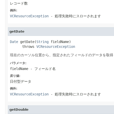
レコード数
例外:
VCResourceException
- 処理失敗時にスローされます
getDate
Date
 getDate(
String
 fieldName)

      throws 
VCResourceException
現在のカーソル位置から、指定されたフィールドのデータを取得
パラメータ:
fieldName
- フィールド名
戻り値:
日付型データ
例外:
VCResourceException
- 処理失敗時にスローされます
getDouble