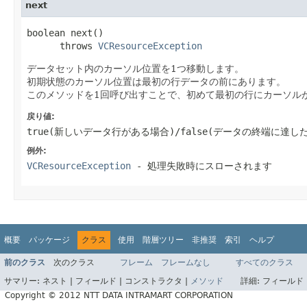
next
boolean next()

      throws 
VCResourceException
データセット内のカーソル位置を1つ移動します。
初期状態のカーソル位置は最初の行データの前にあります。
このメソッドを1回呼び出すことで、初めて最初の行にカーソル
戻り値:
true(新しいデータ行がある場合)/false(データの終端に達し
例外:
VCResourceException
- 処理失敗時にスローされます
概要
パッケージ
クラス
使用
階層ツリー
非推奨
索引
ヘルプ
前のクラス
次のクラス
フレーム
フレームなし
すべてのクラス
サマリー:
ネスト |
フィールド |
コンストラクタ |
メソッド
詳細:
フィールド 
Copyright © 2012 NTT DATA INTRAMART CORPORATION