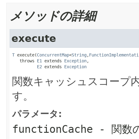
メソッドの詳細
execute
T
 execute(
ConcurrentMap
<
String
,
FunctionImplementati
   throws 
E1
 extends 
Exception
,

E2
 extends 
Exception
関数キャッシュスコープ
す。
パラメータ:
functionCache
- 関数