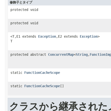
修飾子とタイプ
protected void
protected void
<T,E1 extends
Exception
,E2 extends
Exception
>
T
protected abstract
ConcurrentMap
<
String
,
FunctionIm
static
FunctionCacheScope
static
FunctionCacheScope
[]
クラスから継承された