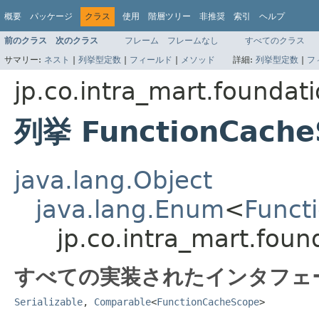
概要
パッケージ
クラス
使用
階層ツリー
非推奨
索引
ヘルプ
前のクラス
次のクラス
フレーム
フレームなし
すべてのクラス
サマリー:
ネスト
|
列挙型定数
|
フィールド
|
メソッド
詳細:
列挙型定数
|
フ
jp.co.intra_mart.foundat
列挙 FunctionCache
java.lang.Object
java.lang.Enum
<
Funct
jp.co.intra_mart.fou
すべての実装されたインタフェ
Serializable
,
Comparable
<
FunctionCacheScope
>