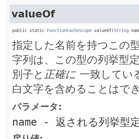
valueOf
public static 
FunctionCacheScope
 valueOf(
String
 nam
指定した名前を持つこの型
字列は、この型の列挙型
別子と
正確に
一致している
白文字を含めることはでき
パラメータ:
name
- 返される列挙型
戻り値: