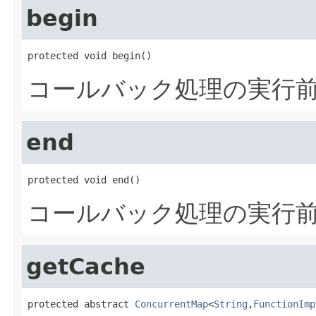
begin
protected void begin()
コールバック処理の実行
end
protected void end()
コールバック処理の実行
getCache
protected abstract 
ConcurrentMap
<
String
,
FunctionImp