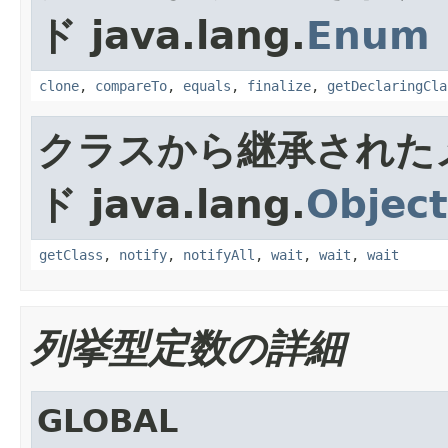
ド java.lang.
Enum
clone
,
compareTo
,
equals
,
finalize
,
getDeclaringCla
クラスから継承された
ド java.lang.
Object
getClass
,
notify
,
notifyAll
,
wait
,
wait
,
wait
列挙型定数の詳細
GLOBAL