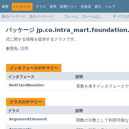
概要
パッケージ
クラス
使用
階層ツリー
非推奨
索引
ヘルプ
前のパッケージ
次のパッケージ
フレーム
フレームなし
すべての
パッケージ jp.co.intra_mart.foundation.
式に関する情報を提供するクラスです。
参照先:
説明
インタフェースのサマリー
インタフェース
説明
NotFixedNumber
変数を表すインタフェースで
クラスのサマリー
クラス
説明
ArgumentElement
関数の引数として利用可能な