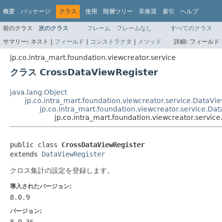
概要
パッケージ
クラス
使用
階層ツリー
非推奨
索引
ヘルプ
前のクラス
次のクラス
フレーム
フレームなし
すべてのクラス
サマリー:
ネスト |
フィールド
|
コンストラクタ
|
メソッド
詳細:
フィールド 
jp.co.intra_mart.foundation.viewcreator.service
クラス CrossDataViewRegister
java.lang.Object
jp.co.intra_mart.foundation.viewcreator.service.DataVi
jp.co.intra_mart.foundation.viewcreator.service.Da
jp.co.intra_mart.foundation.viewcreator.servic
public class 
CrossDataViewRegister
extends 
DataViewRegister
クロス集計の設定を登録します。
導入されたバージョン:
8.0.9
バージョン:
8.0.36