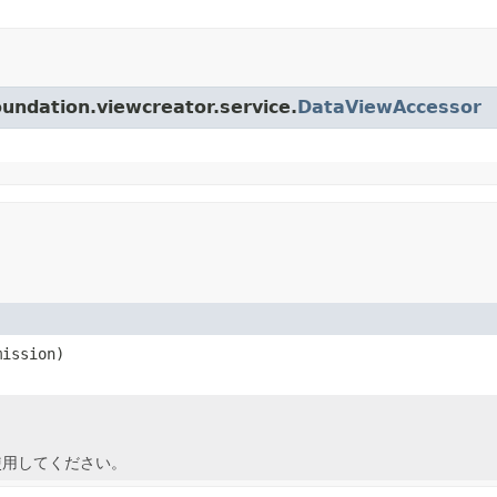
ation.viewcreator.service.
DataViewAccessor
ission)
用してください。