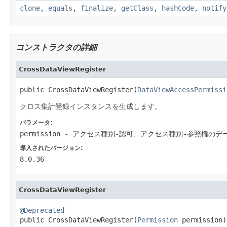
clone
,
equals
,
finalize
,
getClass
,
hashCode
,
notify
コンストラクタの詳細
CrossDataViewRegister
public CrossDataViewRegister(
DataViewAccessPermissi
クロス集計登録インスタンスを生成します。
パラメータ:
permission
- アクセス種別-認可、アクセス種別-参照権のデ
導入されたバージョン:
8.0.36
CrossDataViewRegister
@Deprecated

public CrossDataViewRegister(
Permission
 permission)