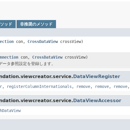
メソッド
非推奨のメソッド
ection
con,
CrossDataView
crossView)
nnection
con,
CrossDataView
crossView)
データ参照設定を登録します。
ion.viewcreator.service.
DataViewRegister
r
,
registerColumnInternationals
,
remove
,
remove
,
remove
ion.viewcreator.service.
DataViewAccessor
hDataView