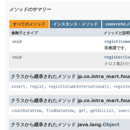
メソッドのサマリー
すべてのメソッド
インスタンス・メソッド
concrete
修飾子とタイプ
メソッドと説明
void
regist
(
Conn
非推奨です。
void
register
(
Co
クロス集計の
クラスから継承されたメソッド jp.co.intra_mart.foundat
insert
,
regist
,
registColumnInternationals
,
registe
クラスから継承されたメソッド jp.co.intra_mart.foundat
countDataView
,
findDataView
,
get
,
getACLList
,
searc
クラスから継承されたメソッド java.lang.
Object