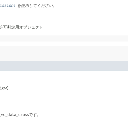
ission)
を使用してください。
ス許可判定用オブジェクト
iew)

data_crossです。