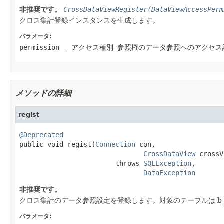
非推奨です。
CrossDataViewRegister(DataViewAccessPerm
クロス集計登録インスタンスを生成します。
パラメータ:
permission
- アクセス種別-参照権のデータ参照へのアクセ
メソッドの詳細
regist
@Deprecated

public void regist(
Connection
 con,

CrossDataView
 crossV
                        throws 
SQLException
,

DataException
非推奨です。
クロス集計のデータ参照設定を登録します。対象のテーブルは b_vc_
パラメータ: