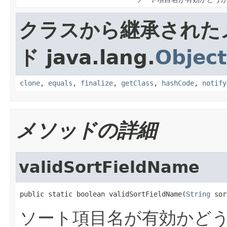
クラスから継承された
ド java.lang.
Object
clone
,
equals
,
finalize
,
getClass
,
hashCode
,
notify
メソッドの詳細
validSortFieldName
public static boolean validSortFieldName(
String
 sor
ソート項目名が有効かど