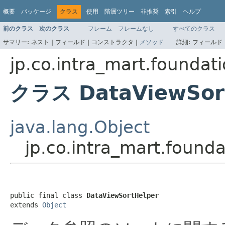
概要
パッケージ
クラス
使用
階層ツリー
非推奨
索引
ヘルプ
前のクラス
次のクラス
フレーム
フレームなし
すべてのクラス
サマリー:
ネスト |
フィールド |
コンストラクタ |
メソッド
詳細:
フィールド 
jp.co.intra_mart.foundat
クラス DataViewSor
java.lang.Object
jp.co.intra_mart.found
public final class 
DataViewSortHelper
extends 
Object