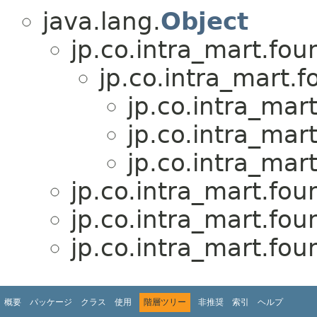
java.lang.
Object
jp.co.intra_mart.fou
jp.co.intra_mart.f
jp.co.intra_mar
jp.co.intra_mar
jp.co.intra_mar
jp.co.intra_mart.fou
jp.co.intra_mart.fou
jp.co.intra_mart.fou
概要
パッケージ
クラス
使用
階層ツリー
非推奨
索引
ヘルプ