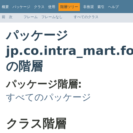
概要
パッケージ
クラス
使用
階層ツリー
非推奨
索引
ヘルプ
前
次
フレーム
フレームなし
すべてのクラス
パッケージ
jp.co.intra_mart.f
の階層
パッケージ階層:
すべてのパッケージ
クラス階層