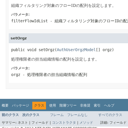
組織フィルタリング対象のフローIDの配列を設定します。
パラメータ:
filterFlowIdList
- 組織フィルタリング対象のフローIDの配
setOrgz
public void setOrgz(
AuthUserOrgzModel
[] orgz)
処理権限者の担当組織情報の配列を設定します。
パラメータ:
orgz
- 処理権限者の担当組織情報の配列
概要
パッケージ
クラス
使用
階層ツリー
非推奨
索引
ヘルプ
前のクラス
次のクラス
フレーム
フレームなし
すべてのクラス
サマリー:
ネスト |
フィールド |
コンストラクタ
|
メソッド
詳細:
フィールド 