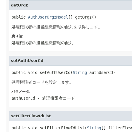
getOrgz
public 
AuthUserOrgzModel
[] getOrgz()
処理権限者の担当組織情報の配列を取得します。
戻り値:
処理権限者の担当組織情報の配列
setAuthUserCd
public void setAuthUserCd(
String
 authUserCd)
処理権限者コードを設定します。
パラメータ:
authUserCd
- 処理権限者コード
setFilterFlowIdList
public void setFilterFlowIdList(
String
[] filterFlow