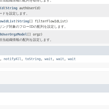
担当組織情報の配列を取得します。
Cd
(
String
authUserCd)
ードを設定します。
owIdList
(
String
[] filterFlowIdList)
リング対象のフローIDの配列を設定します。
hUserOrgzModel
[] orgz)
担当組織情報の配列を設定します。
,
notifyAll
,
toString
,
wait
,
wait
,
wait