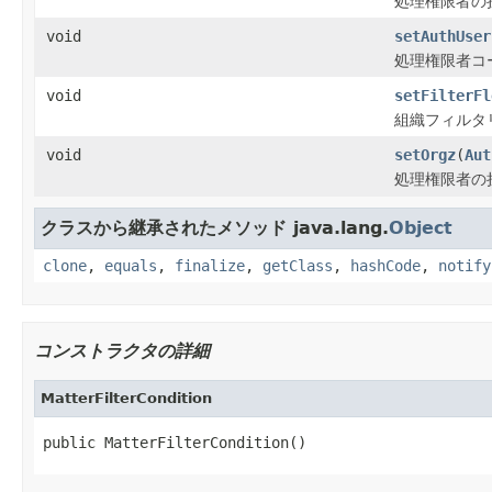
処理権限者の
void
setAuthUser
処理権限者コ
void
setFilterFl
組織フィルタ
void
setOrgz
(
Aut
処理権限者の
クラスから継承されたメソッド java.lang.
Object
clone
,
equals
,
finalize
,
getClass
,
hashCode
,
notify
コンストラクタの詳細
MatterFilterCondition
public MatterFilterCondition()