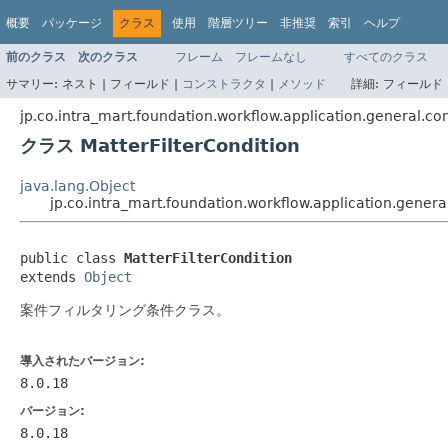
概要
パッケージ
クラス
使用
階層ツリー
非推奨
索引
ヘルプ
前のクラス
次のクラス
フレーム
フレームなし
すべてのクラス
サマリー:
ネスト |
フィールド |
コンストラクタ
|
メソッド
詳細:
フィールド 
jp.co.intra_mart.foundation.workflow.application.general.co
クラス MatterFilterCondition
java.lang.Object
jp.co.intra_mart.foundation.workflow.application.general
public class 
MatterFilterCondition
extends 
Object
案件フィルタリング条件クラス。
導入されたバージョン:
8.0.18
バージョン:
8.0.18