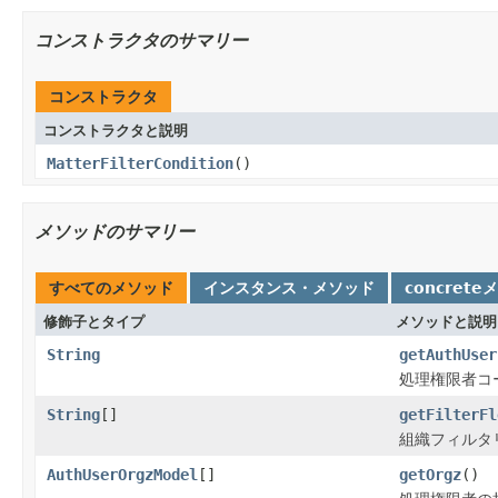
コンストラクタのサマリー
コンストラクタ
コンストラクタと説明
MatterFilterCondition
()
メソッドのサマリー
すべてのメソッド
インスタンス・メソッド
concrete
修飾子とタイプ
メソッドと説明
String
getAuthUser
処理権限者コ
String
[]
getFilterFl
組織フィルタ
AuthUserOrgzModel
[]
getOrgz
()