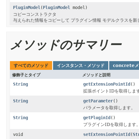
PluginModel
(
PluginModel
model)
コピーコンストラクタ
与えられた情報をコピーして プラグイン情報 モデルクラスを新
メソッドのサマリー
すべてのメソッド
インスタンス・メソッド
concrete
修飾子とタイプ
メソッドと説明
String
getExtensionPointId
()
拡張ポイントIDを取得しま
String
getParameter
()
パラメータを取得します。
String
getPluginId
()
プラグインIDを取得します
void
setExtensionPointId
(
St