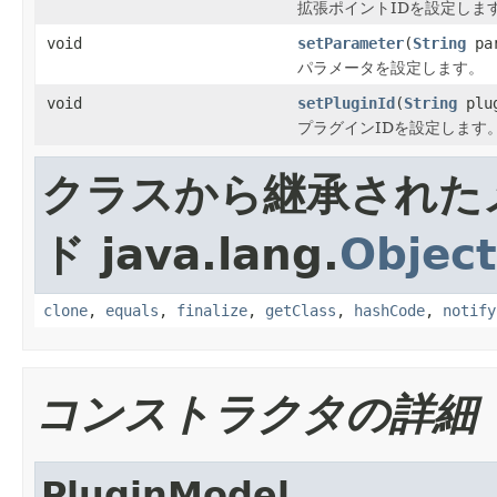
拡張ポイントIDを設定しま
void
setParameter
(
String
par
パラメータを設定します。
void
setPluginId
(
String
plug
プラグインIDを設定します
クラスから継承された
ド java.lang.
Object
clone
,
equals
,
finalize
,
getClass
,
hashCode
,
notify
コンストラクタの詳細
PluginModel