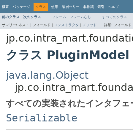
概要
パッケージ
クラス
使用
階層ツリー
非推奨
索引
ヘルプ
前のクラス
次のクラス
フレーム
フレームなし
すべてのクラス
サマリー:
ネスト |
フィールド |
コンストラクタ
|
メソッド
詳細:
フィールド 
jp.co.intra_mart.foundat
クラス PluginModel
java.lang.Object
jp.co.intra_mart.found
すべての実装されたインタフェ
Serializable