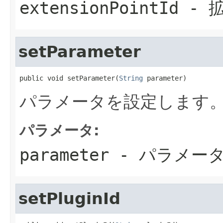
extensionPointId
- 
setParameter
public void setParameter(
String
 parameter)
パラメータを設定します
パラメータ:
parameter
- パラメー
setPluginId