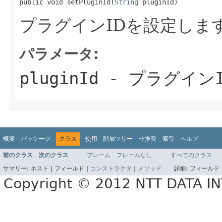
public void setPluginId(
String
 pluginId)
プラグインIDを設定しま
パラメータ:
pluginId
- プラグインI
概要
パッケージ
クラス
使用
階層ツリー
非推奨
索引
ヘルプ
前のクラス
次のクラス
フレーム
フレームなし
すべてのクラス
サマリー:
ネスト |
フィールド |
コンストラクタ
|
メソッド
詳細:
フィールド 
Copyright © 2012 NTT DATA 