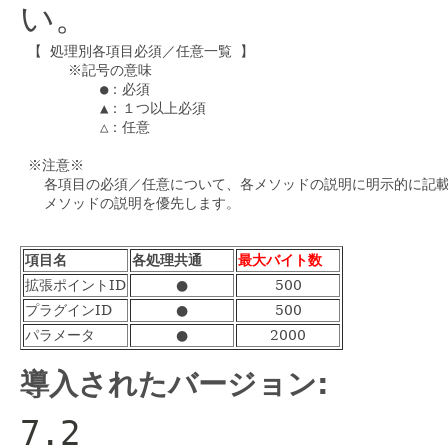
い。
 【 処理別各項目必須／任意一覧 】

      ※記号の意味

          ●：必須

          ▲：１つ以上必須

          △：任意

 ※注意※

   各項目の必須／任意について、各メソッドの説明に明示的に記載
   メソッドの説明を優先します。

項目名
各処理共通
最大バイト数
拡張ポイントID
●
500
プラグインID
●
500
パラメータ
●
2000
導入されたバージョン:
7.2