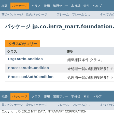
概要
パッケージ
クラス
使用
階層ツリー
非推奨
索引
ヘルプ
前のパッケージ
次のパッケージ
フレーム
フレームなし
すべての
パッケージ jp.co.intra_mart.foundation.
クラスのサマリー
クラス
説明
OrgzAuthCondition
組織権限条件 クラス。
ProcessAuthCondition
未処理一覧の処理権限条件モ
ProcessedAuthCondition
処理済一覧の処理権限条件ク
概要
パッケージ
クラス
使用
階層ツリー
非推奨
索引
ヘルプ
前のパッケージ
次のパッケージ
フレーム
フレームなし
すべての
Copyright © 2012 NTT DATA INTRAMART CORPORATION