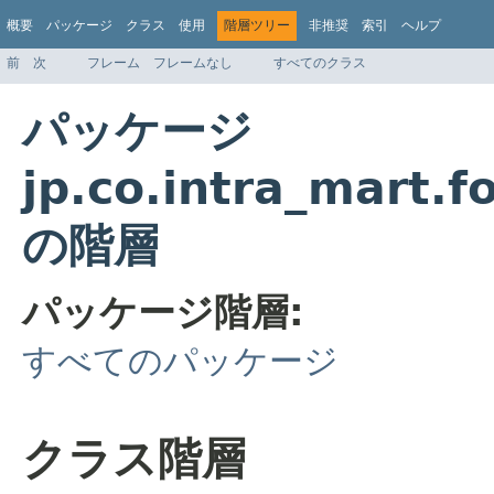
概要
パッケージ
クラス
使用
階層ツリー
非推奨
索引
ヘルプ
前
次
フレーム
フレームなし
すべてのクラス
パッケージ
jp.co.intra_mart.f
の階層
パッケージ階層:
すべてのパッケージ
クラス階層