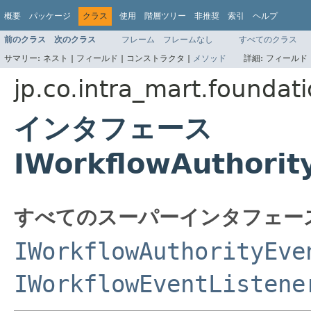
概要
パッケージ
クラス
使用
階層ツリー
非推奨
索引
ヘルプ
前のクラス
次のクラス
フレーム
フレームなし
すべてのクラス
サマリー:
ネスト |
フィールド |
コンストラクタ |
メソッド
詳細:
フィールド 
jp.co.intra_mart.foundati
インタフェース
IWorkflowAuthorit
すべてのスーパーインタフェー
IWorkflowAuthorityEve
IWorkflowEventListene