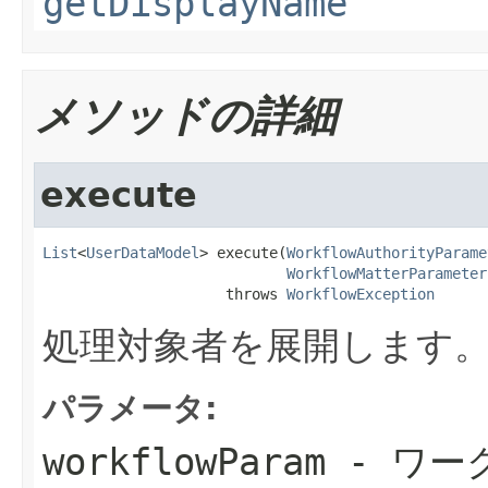
getDisplayName
メソッドの詳細
execute
List
<
UserDataModel
> execute(
WorkflowAuthorityParame
WorkflowMatterParameter
                     throws 
WorkflowException
処理対象者を展開します
パラメータ:
workflowParam
- ワー