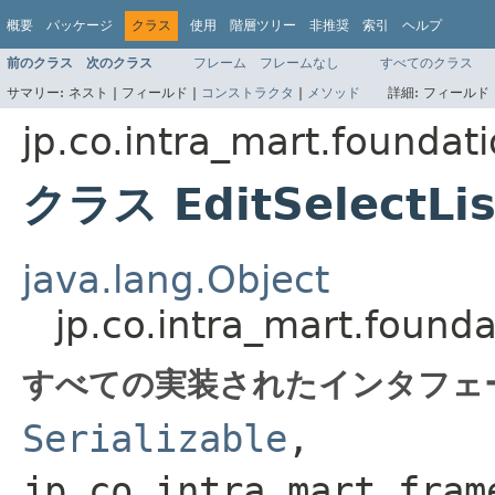
概要
パッケージ
クラス
使用
階層ツリー
非推奨
索引
ヘルプ
前のクラス
次のクラス
フレーム
フレームなし
すべてのクラス
サマリー:
ネスト |
フィールド |
コンストラクタ
|
メソッド
詳細:
フィールド 
jp.co.intra_mart.founda
クラス EditSelectLis
java.lang.Object
jp.co.intra_mart.found
すべての実装されたインタフェ
Serializable
,
jp.co.intra_mart.fram