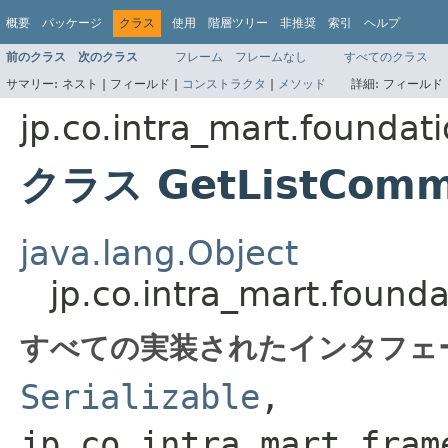
概要
パッケージ
クラス
使用
階層ツリー
非推奨
索引
ヘルプ
前のクラス
次のクラス
フレーム
フレームなし
すべてのクラス
サマリー:
ネスト |
フィールド |
コンストラクタ
|
メソッド
詳細:
フィールド 
jp.co.intra_mart.founda
クラス GetListComm
java.lang.Object
jp.co.intra_mart.foun
すべての実装されたインタフェ
Serializable
,
jp.co.intra_mart.fram