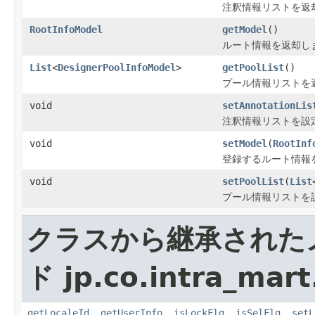
注釈情報リストを返
RootInfoModel
getModel
()
ルート情報を返却し
List
<
DesignerPoolInfoModel
>
getPoolList
()
プール情報リストを
void
setAnnotationLis
注釈情報リストを設
void
setModel
(
RootInf
登録するルート情報
void
setPoolList
(
List
プール情報リストを
クラスから継承された
ド jp.co.intra_mar
getLocaleId
,
getUserInfo
,
isLockFlg
,
isSelFlg
,
setL