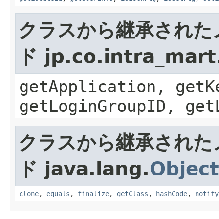
クラスから継承された
ド jp.co.intra_mar
getApplication, getK
getLoginGroupID, get
クラスから継承された
ド java.lang.
Object
clone
,
equals
,
finalize
,
getClass
,
hashCode
,
notify