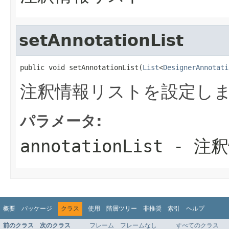
setAnnotationList
public void setAnnotationList(
List
<
DesignerAnnotati
注釈情報リストを設定し
パラメータ:
annotationList
- 注
概要
パッケージ
クラス
使用
階層ツリー
非推奨
索引
ヘルプ
前のクラス
次のクラス
フレーム
フレームなし
すべてのクラス