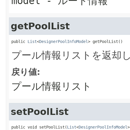
model
- ルート情報
getPoolList
public 
List
<
DesignerPoolInfoModel
> getPoolList()
プール情報リストを返却
戻り値:
プール情報リスト
setPoolList
public void setPoolList(
List
<
DesignerPoolInfoModel
>