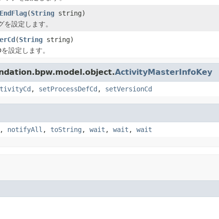
EndFlag
(
String
string)
グを設定します。
erCd
(
String
string)
Dを設定します。
tion.bpw.model.object.
ActivityMasterInfoKey
tivityCd
,
setProcessDefCd
,
setVersionCd
,
notifyAll
,
toString
,
wait
,
wait
,
wait