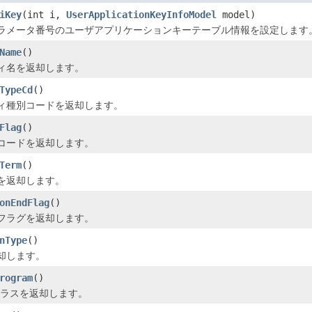
iKey
(int i,
UserApplicationKeyInfoModel
model)
ラメータ番号のユーザアプリケーションキーテーブル情報を設定します
Name
()
ィ名を返却します。
TypeCd
()
ィ種別コードを返却します。
Flag
()
コードを返却します。
Term
()
を返却します。
onEndFlag
()
フラグを返却します。
nType
()
却します。
rogram
()
クラスを返却します。