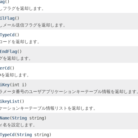
ag
()
しフラグを返却します。
ilFlag
()
しメール送信フラグを返却します。
TypeCd
()
コードを返却します。
EndFlag
()
グを返却します。
erCd
()
Dを返却します。
iKey
(int i)
ラメータ番号のユーザアプリケーションキーテーブル情報を返却します
ikeyList
()
ケーションキーテーブル情報リストを返却します。
Name
(
String
string)
ィ名を設定します。
TypeCd
(
String
string)