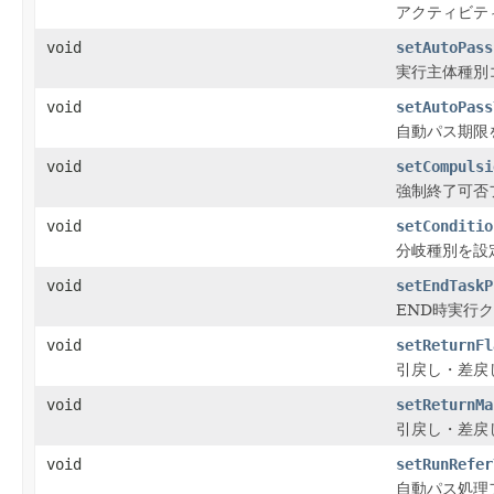
アクティビテ
void
setAutoPass
実行主体種別
void
setAutoPass
自動パス期限
void
setCompulsi
強制終了可否
void
setConditio
分岐種別を設
void
setEndTaskP
END時実行
void
setReturnFl
引戻し・差戻
void
setReturnMa
引戻し・差戻
void
setRunRefer
自動パス処理