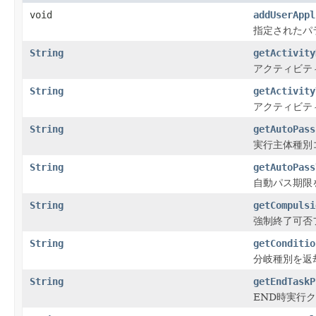
void
addUserAppl
指定されたパ
String
getActivity
アクティビテ
String
getActivity
アクティビテ
String
getAutoPass
実行主体種別
String
getAutoPass
自動パス期限
String
getCompulsi
強制終了可否
String
getConditio
分岐種別を返
String
getEndTaskP
END時実行