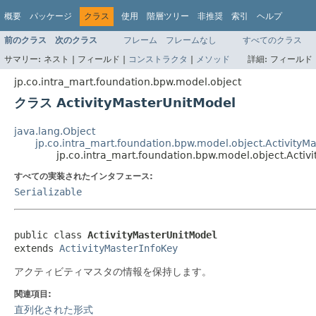
概要
パッケージ
クラス
使用
階層ツリー
非推奨
索引
ヘルプ
前のクラス
次のクラス
フレーム
フレームなし
すべてのクラス
サマリー:
ネスト |
フィールド |
コンストラクタ
|
メソッド
詳細:
フィールド 
jp.co.intra_mart.foundation.bpw.model.object
クラス ActivityMasterUnitModel
java.lang.Object
jp.co.intra_mart.foundation.bpw.model.object.ActivityM
jp.co.intra_mart.foundation.bpw.model.object.Activ
すべての実装されたインタフェース:
Serializable
public class 
ActivityMasterUnitModel
extends 
ActivityMasterInfoKey
アクティビティマスタの情報を保持します。
関連項目:
直列化された形式