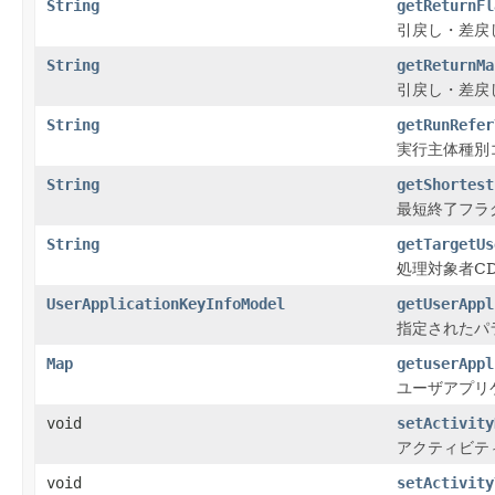
String
getReturnFl
引戻し・差戻
String
getReturnMa
引戻し・差戻
String
getRunRefer
実行主体種別
String
getShortest
最短終了フラ
String
getTargetUs
処理対象者C
UserApplicationKeyInfoModel
getUserAppl
指定されたパ
Map
getuserAppl
ユーザアプリ
void
setActivity
アクティビテ
void
setActivity