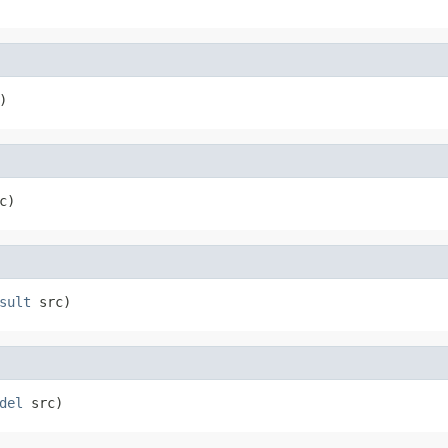
)
c)
sult
 src)
del
 src)