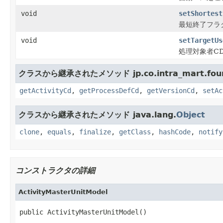
void
setShortest
最短終了フラ
void
setTargetUs
処理対象者C
クラスから継承されたメソッド jp.co.intra_mart.founda
getActivityCd
,
getProcessDefCd
,
getVersionCd
,
setAc
クラスから継承されたメソッド java.lang.
Object
clone
,
equals
,
finalize
,
getClass
,
hashCode
,
notify
コンストラクタの詳細
ActivityMasterUnitModel
public ActivityMasterUnitModel()