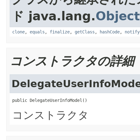
ド java.lang.
Object
clone
,
equals
,
finalize
,
getClass
,
hashCode
,
notify
コンストラクタの詳細
DelegateUserInfoMode
public DelegateUserInfoModel()
コンストラクタ