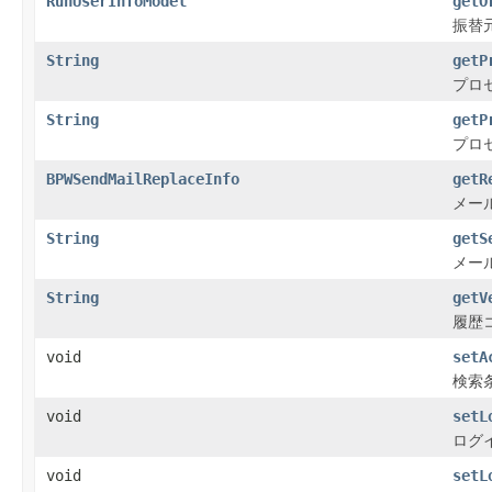
RunUserInfoModel
getO
振替
String
getP
プロ
String
getP
プロ
BPWSendMailReplaceInfo
getR
メー
String
getS
メー
String
getV
履歴
void
setA
検索
void
setL
ログ
void
setL