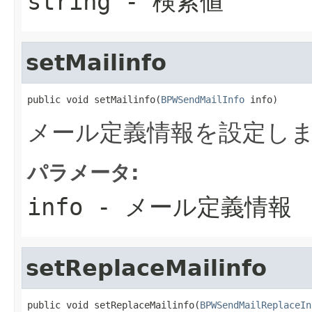
string
- 検索値
setMailinfo
public void setMailinfo(
BPWSendMailInfo
 info)
メール定義情報を設定し
パラメータ:
info
- メール定義情報
setReplaceMailinfo
public void setReplaceMailinfo(
BPWSendMailReplaceIn