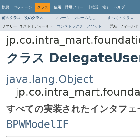
概要
パッケージ
クラス
使用
階層ツリー
非推奨
索引
ヘルプ
前のクラス
次のクラス
フレーム
フレームなし
すべてのクラス
サマリー:
ネスト |
フィールド |
コンストラクタ
|
メソッド
詳細:
フィールド 
jp.co.intra_mart.foundat
クラス DelegateUser
java.lang.Object
jp.co.intra_mart.found
すべての実装されたインタフェ
BPWModelIF