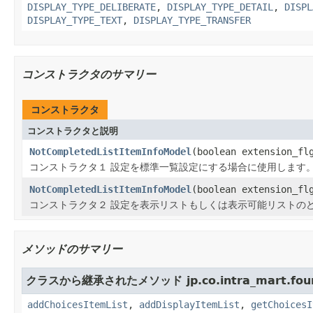
DISPLAY_TYPE_DELIBERATE
,
DISPLAY_TYPE_DETAIL
,
DISPL
DISPLAY_TYPE_TEXT
,
DISPLAY_TYPE_TRANSFER
コンストラクタのサマリー
コンストラクタ
コンストラクタと説明
NotCompletedListItemInfoModel
(boolean extension_fl
コンストラクタ１ 設定を標準一覧設定にする場合に使用します
NotCompletedListItemInfoModel
(boolean extension_fl
コンストラクタ２ 設定を表示リストもしくは表示可能リストの
メソッドのサマリー
クラスから継承されたメソッド jp.co.intra_mart.founda
addChoicesItemList
,
addDisplayItemList
,
getChoicesI