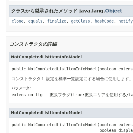
クラスから継承されたメソッド java.lang.
Object
clone
,
equals
,
finalize
,
getClass
,
hashCode
,
notify
コンストラクタの詳細
NotCompletedListItemInfoModel
public NotCompletedListItemInfoModel(boolean extens
コンストラクタ１ 設定を標準一覧設定にする場合に使用します
パラメータ:
extension_flg
- 拡張フラグ(true:拡張エリアを使用する/fa
NotCompletedListItemInfoModel
public NotCompletedListItemInfoModel(boolean extens
                                     boolean displa