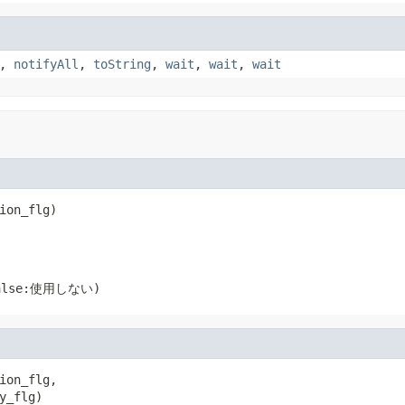
,
notifyAll
,
toString
,
wait
,
wait
,
wait
ion_flg)
。
lse:使用しない)
ion_flg,

y_flg)