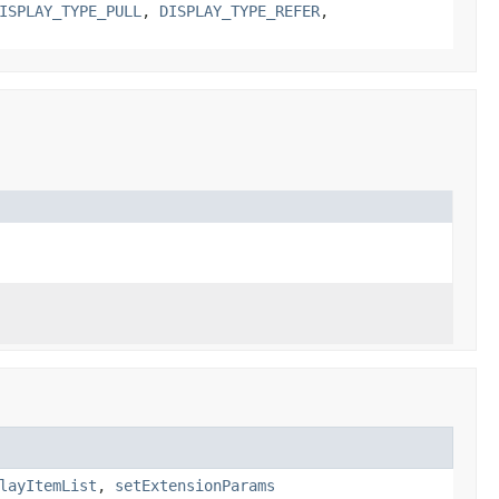
ISPLAY_TYPE_PULL
,
DISPLAY_TYPE_REFER
,
layItemList
,
setExtensionParams