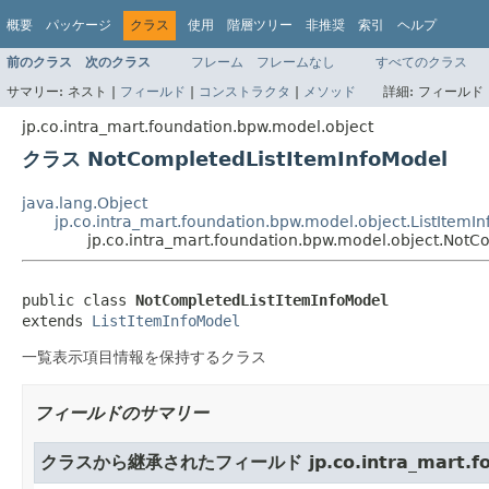
概要
パッケージ
クラス
使用
階層ツリー
非推奨
索引
ヘルプ
前のクラス
次のクラス
フレーム
フレームなし
すべてのクラス
サマリー:
ネスト |
フィールド
|
コンストラクタ
|
メソッド
詳細:
フィールド 
jp.co.intra_mart.foundation.bpw.model.object
クラス NotCompletedListItemInfoModel
java.lang.Object
jp.co.intra_mart.foundation.bpw.model.object.ListItemI
jp.co.intra_mart.foundation.bpw.model.object.NotC
public class 
NotCompletedListItemInfoModel
extends 
ListItemInfoModel
一覧表示項目情報を保持するクラス
フィールドのサマリー
クラスから継承されたフィールド jp.co.intra_mart.foun