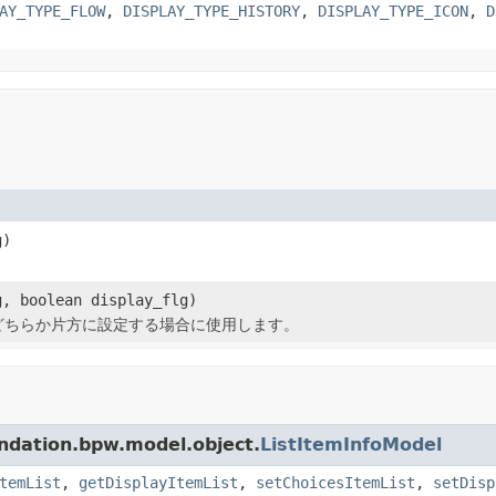
AY_TYPE_FLOW
,
DISPLAY_TYPE_HISTORY
,
DISPLAY_TYPE_ICON
,
D
g)
。
g, boolean display_flg)
どちらか片方に設定する場合に使用します。
tion.bpw.model.object.
ListItemInfoModel
temList
,
getDisplayItemList
,
setChoicesItemList
,
setDisp