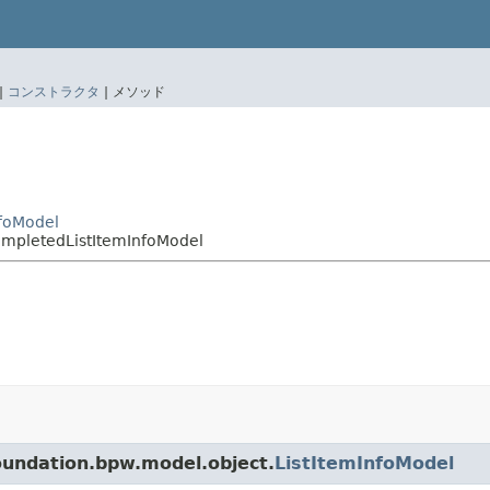
|
コンストラクタ
|
メソッド
nfoModel
ompletedListItemInfoModel
dation.bpw.model.object.
ListItemInfoModel