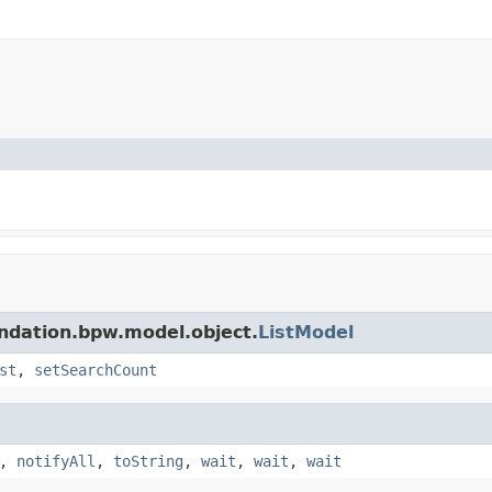
tion.bpw.model.object.
ListModel
st
,
setSearchCount
,
notifyAll
,
toString
,
wait
,
wait
,
wait