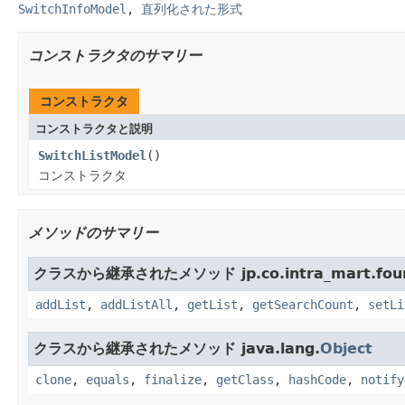
SwitchInfoModel
,
直列化された形式
コンストラクタのサマリー
コンストラクタ
コンストラクタと説明
SwitchListModel
()
コンストラクタ
メソッドのサマリー
クラスから継承されたメソッド jp.co.intra_mart.founda
addList
,
addListAll
,
getList
,
getSearchCount
,
setLi
クラスから継承されたメソッド java.lang.
Object
clone
,
equals
,
finalize
,
getClass
,
hashCode
,
notify