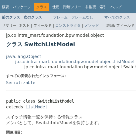
概要
パッケージ
クラス
使用
階層ツリー
非推奨
索引
ヘルプ
前のクラス
次のクラス
フレーム
フレームなし
すべてのクラス
サマリー:
ネスト |
フィールド |
コンストラクタ
|
メソッド
詳細:
フィールド 
jp.co.intra_mart.foundation.bpw.model.object
クラス SwitchListModel
java.lang.Object
jp.co.intra_mart.foundation.bpw.model.object.ListModel
jp.co.intra_mart.foundation.bpw.model.object.Switc
すべての実装されたインタフェース:
Serializable
public class 
SwitchListModel
extends 
ListModel
スイッチ情報一覧を保持する情報クラス
メンバとして、SwitchInfoModelを保持します。
関連項目: