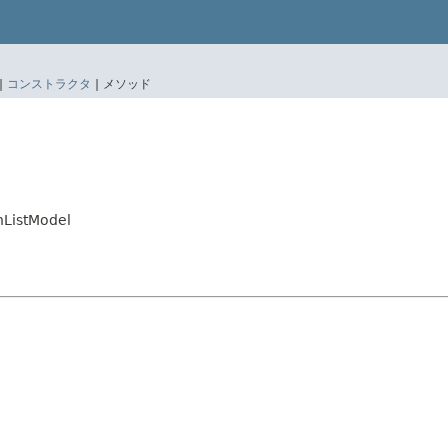
|
コンストラクタ
|
メソッド
hListModel