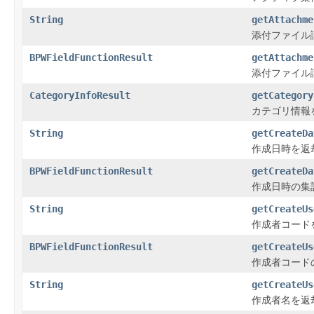
String
getAttachme
添付ファイル
BPWFieldFunctionResult
getAttachme
添付ファイル
CategoryInfoResult
getCategory
カテゴリ情報
String
getCreateDa
作成日時を返
BPWFieldFunctionResult
getCreateDa
作成日時の集
String
getCreateUs
作成者コード
BPWFieldFunctionResult
getCreateUs
作成者コード
String
getCreateUs
作成者名を返