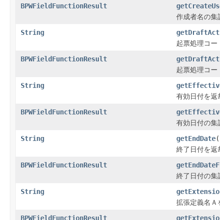
BPWFieldFunctionResult
getCreateUs
作成者名の集
String
getDraftAct
起票処理コー
BPWFieldFunctionResult
getDraftAct
起票処理コー
String
getEffectiv
有効日付を返
BPWFieldFunctionResult
getEffectiv
有効日付の集
String
getEndDate
(
終了日付を返
BPWFieldFunctionResult
getEndDateF
終了日付の集
String
getExtensio
拡張定義名Ａ
BPWFieldFunctionResult
getExtensio