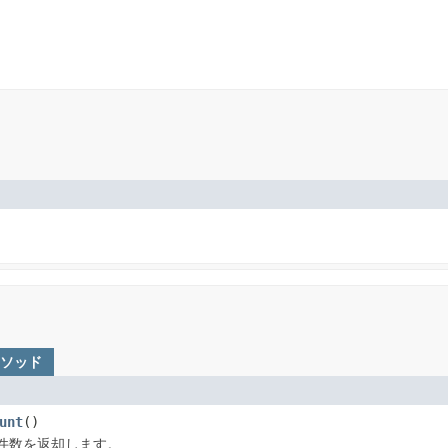
メソッド
unt
()
件数を返却します。