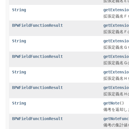
拡張定義名Ｅ
String
getExtensio
拡張定義名Ｆ
BPWFieldFunctionResult
getExtensio
拡張定義名Ｆ
String
getExtensio
拡張定義名Ｇ
BPWFieldFunctionResult
getExtensio
拡張定義名Ｇ
String
getExtensio
拡張定義名Ｈ
BPWFieldFunctionResult
getExtensio
拡張定義名Ｈ
String
getNote
()
備考を返却し
BPWFieldFunctionResult
getNoteFunc
備考の集計値