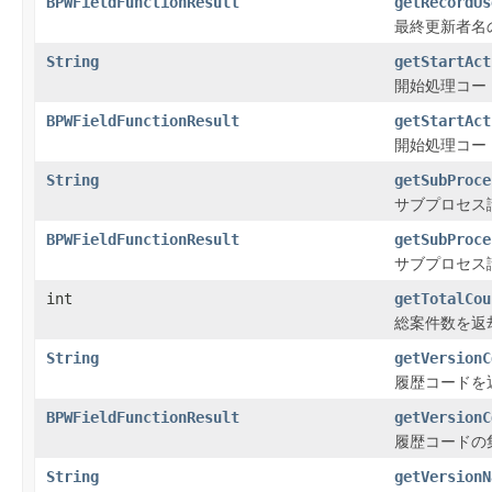
BPWFieldFunctionResult
getRecordUs
最終更新者名
String
getStartAct
開始処理コー
BPWFieldFunctionResult
getStartAct
開始処理コー
String
getSubProce
サブプロセス
BPWFieldFunctionResult
getSubProce
サブプロセス
int
getTotalCou
総案件数を返
String
getVersionC
履歴コードを
BPWFieldFunctionResult
getVersionC
履歴コードの
String
getVersionN