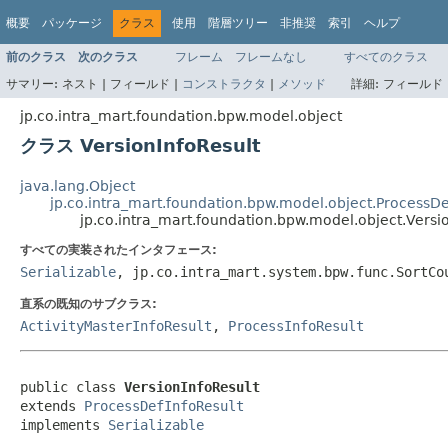
概要
パッケージ
クラス
使用
階層ツリー
非推奨
索引
ヘルプ
前のクラス
次のクラス
フレーム
フレームなし
すべてのクラス
サマリー:
ネスト |
フィールド |
コンストラクタ
|
メソッド
詳細:
フィールド 
jp.co.intra_mart.foundation.bpw.model.object
クラス VersionInfoResult
java.lang.Object
jp.co.intra_mart.foundation.bpw.model.object.ProcessDe
jp.co.intra_mart.foundation.bpw.model.object.Versi
すべての実装されたインタフェース:
Serializable
, jp.co.intra_mart.system.bpw.func.SortCo
直系の既知のサブクラス:
ActivityMasterInfoResult
,
ProcessInfoResult
public class 
VersionInfoResult
extends 
ProcessDefInfoResult
implements 
Serializable