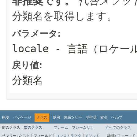
非推奨です。
代替メソッ
分類名を取得します。
パラメータ:
locale
- 言語（ロケー
戻り値:
分類名
概要
パッケージ
クラス
使用
階層ツリー
非推奨
索引
ヘルプ
前のクラス
次のクラス
フレーム
フレームなし
すべてのクラス
サマリー:
ネスト |
フィールド |
コンストラクタ
|
メソッド
詳細:
フィールド 