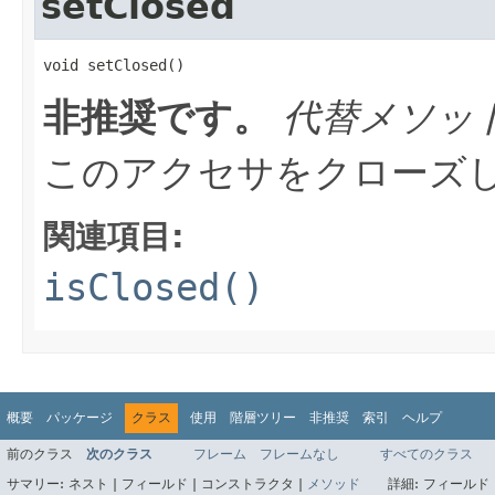
setClosed
void setClosed()
非推奨です。
代替メソッ
このアクセサをクローズ
関連項目:
isClosed()
概要
パッケージ
クラス
使用
階層ツリー
非推奨
索引
ヘルプ
前のクラス
次のクラス
フレーム
フレームなし
すべてのクラス
サマリー:
ネスト |
フィールド |
コンストラクタ |
メソッド
詳細:
フィールド 