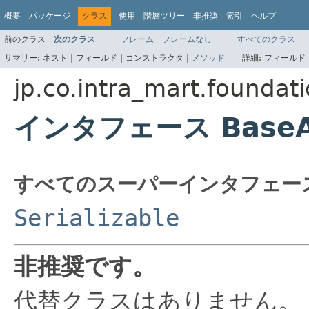
概要
パッケージ
クラス
使用
階層ツリー
非推奨
索引
ヘルプ
前のクラス
次のクラス
フレーム
フレームなし
すべてのクラス
サマリー:
ネスト |
フィールド |
コンストラクタ |
メソッド
詳細:
フィールド 
jp.co.intra_mart.founda
インタフェース BaseAc
すべてのスーパーインタフェー
Serializable
非推奨です。
代替クラスはありません。