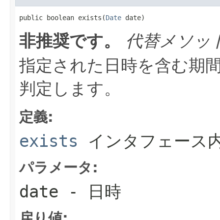
public boolean exists(
Date
 date)
非推奨です。
代替メソッ
指定された日時を含む期
判定します。
定義:
exists
インタフェース
パラメータ:
date
- 日時
戻り値: