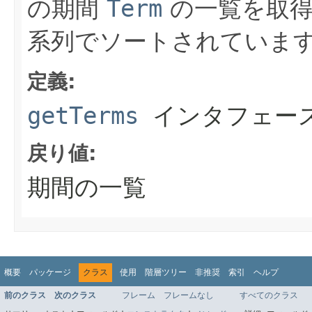
の期間
Term
の一覧を取得
系列でソートされていま
定義:
getTerms
インタフェー
戻り値:
期間の一覧
概要
パッケージ
クラス
使用
階層ツリー
非推奨
索引
ヘルプ
前のクラス
次のクラス
フレーム
フレームなし
すべてのクラス