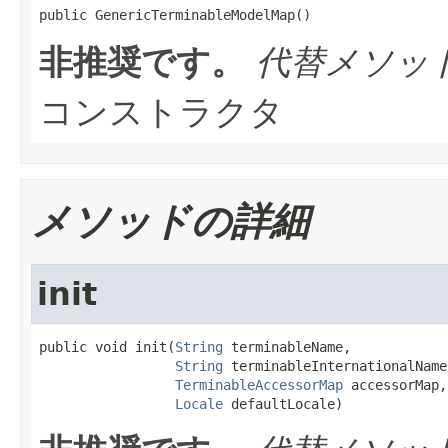
public GenericTerminableModelMap()
非推奨です。
代替メソッ
コンストラクタ
メソッドの詳細
init
public void init(
String
 terminableName,

String
 terminableInternationalName,
TerminableAccessorMap
 accessorMap,

Locale
 defaultLocale)