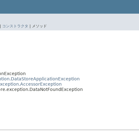
|
コンストラクタ
|
メソッド
ionException
eption.DataStoreApplicationException
.exception.AccessorException
tore.exception.DataNotFoundException