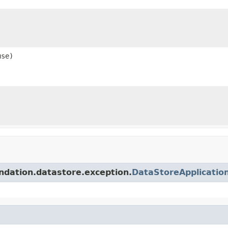
se)
tion.datastore.exception.
DataStoreApplicatio