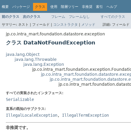
概要
パッケージ
クラス
使用
階層ツリー
非推奨
索引
ヘルプ
前のクラス
次のクラス
フレーム
フレームなし
すべてのクラス
サマリー:
ネスト |
フィールド |
コンストラクタ
|
メソッド
詳細:
フィールド 
jp.co.intra_mart.foundation.datastore.exception
クラス DataNotFoundException
java.lang.Object
java.lang.Throwable
java.lang.Exception
jp.co.intra_mart.foundation.exception.Foundat
jp.co.intra_mart.foundation.datastore.exc
jp.co.intra_mart.foundation.datastore
jp.co.intra_mart.foundation.datas
すべての実装されたインタフェース:
Serializable
直系の既知のサブクラス:
IllegalLocaleException
,
IllegalTermException
非推奨です。