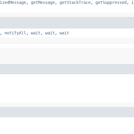
izedMessage
,
getMessage
,
getStackTrace
,
getSuppressed
,
i
,
notifyAll
,
wait
,
wait
,
wait