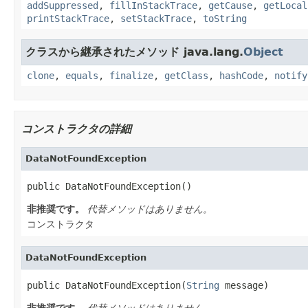
addSuppressed
,
fillInStackTrace
,
getCause
,
getLocal
printStackTrace
,
setStackTrace
,
toString
クラスから継承されたメソッド java.lang.
Object
clone
,
equals
,
finalize
,
getClass
,
hashCode
,
notify
コンストラクタの詳細
DataNotFoundException
public DataNotFoundException()
非推奨です。
代替メソッドはありません。
コンストラクタ
DataNotFoundException
public DataNotFoundException(
String
 message)
非推奨です。
代替メソッドはありません。