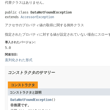
代替クラスはありません。
public class 
DataNotFoundException
extends 
AccessorException
アクセサのプロパティ値の取得に関する例外クラス
指定されたプロパティに対する値が設定されていない場合にスロー
導入されたバージョン:
5.0
関連項目:
直列化された形式
コンストラクタのサマリー
コンストラクタ
コンストラクタと説明
DataNotFoundException
()
非推奨です。