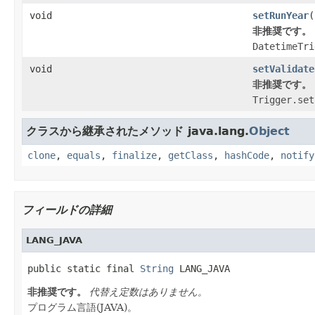
void
setRunYear
(
非推奨です。
DatetimeTri
void
setValidate
非推奨です。
Trigger.set
クラスから継承されたメソッド java.lang.
Object
clone
,
equals
,
finalize
,
getClass
,
hashCode
,
notify
フィールドの詳細
LANG_JAVA
public static final 
String
 LANG_JAVA
非推奨です。
代替え定数はありません。
プログラム言語(JAVA)。