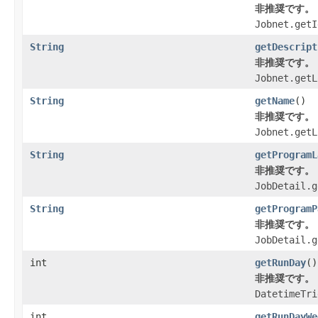
非推奨です。
Jobnet.getI
String
getDescript
非推奨です。
Jobnet.getL
String
getName
()
非推奨です。
Jobnet.getL
String
getProgramL
非推奨です。
JobDetail.g
String
getProgramP
非推奨です。
JobDetail.g
int
getRunDay
()
非推奨です。
DatetimeTri
int
getRunDayWe