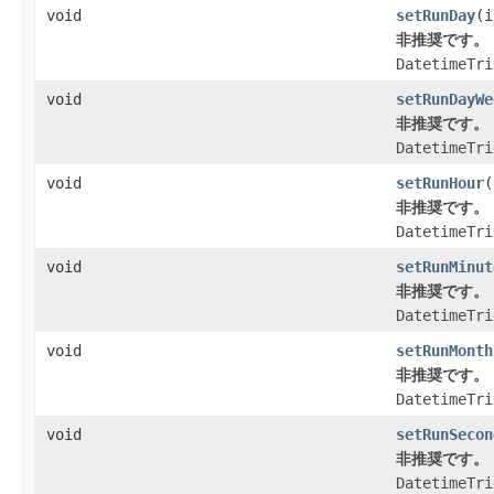
void
setRunDay
(i
非推奨です。
DatetimeTri
void
setRunDayWe
非推奨です。
DatetimeTri
void
setRunHour
(
非推奨です。
DatetimeTri
void
setRunMinut
非推奨です。
DatetimeTri
void
setRunMonth
非推奨です。
DatetimeTri
void
setRunSecon
非推奨です。
DatetimeTri