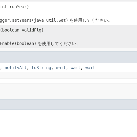
int runYear)
gger.setYears(java.util.Set)
を使用してください。
(boolean validFlg)
Enable(boolean)
を使用してください。
,
notifyAll
,
toString
,
wait
,
wait
,
wait