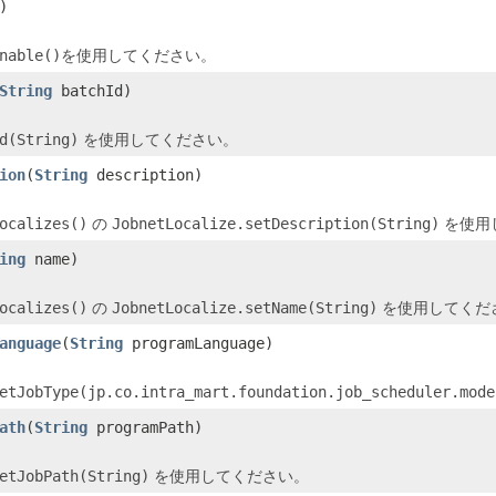
)
nable()
を使用してください。
String
batchId)
d(String)
を使用してください。
ion
(
String
description)
ocalizes()
の
JobnetLocalize.setDescription(String)
を使用
ing
name)
ocalizes()
の
JobnetLocalize.setName(String)
を使用してくだ
anguage
(
String
programLanguage)
etJobType(jp.co.intra_mart.foundation.job_scheduler.mode
ath
(
String
programPath)
etJobPath(String)
を使用してください。