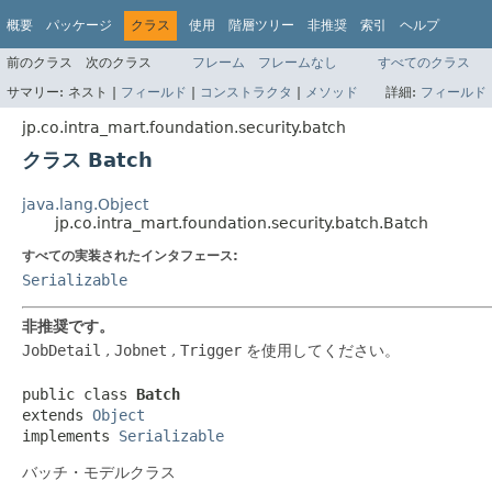
概要
パッケージ
クラス
使用
階層ツリー
非推奨
索引
ヘルプ
前のクラス
次のクラス
フレーム
フレームなし
すべてのクラス
サマリー:
ネスト |
フィールド
|
コンストラクタ
|
メソッド
詳細:
フィールド
jp.co.intra_mart.foundation.security.batch
クラス Batch
java.lang.Object
jp.co.intra_mart.foundation.security.batch.Batch
すべての実装されたインタフェース:
Serializable
非推奨です。
JobDetail
,
Jobnet
,
Trigger
を使用してください。
public class 
Batch
extends 
Object
implements 
Serializable
バッチ・モデルクラス