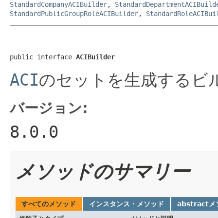
StandardCompanyACIBuilder
,
StandardDepartmentACIBuild
StandardPublicGroupRoleACIBuilder
,
StandardRoleACIBui
public interface 
ACIBuilder
ACI
のセットを生成するビ
バージョン:
8.0.0
メソッドのサマリー
すべてのメソッド
インスタンス・メソッド
abstract