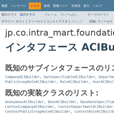
概要
パッケージ
クラス
使用
階層ツリー
非推奨
索引
ヘルプ
前のクラス
次のクラス
フレーム
フレームなし
すべてのクラス
サマリー:
ネスト |
フィールド |
コンストラクタ |
メソッド
詳細:
フィールド 
jp.co.intra_mart.foundat
インタフェース ACIBui
既知のサブインタフェースのリ
CompanyACIBuilder
,
DateSpecifiableACIBuilder
,
Departm
PublicGroupRoleACIBuilder
,
RoleACIBuilder
,
UserACIBui
既知の実装クラスのリスト:
AnonymousACIBuilder
,
BaseACIBuilder
,
BaseDateSpecifia
ContextCompanyACIBuilder
,
ContextDepartmentACIBuilder
ContextPublicGroupRoleACIBuilder
,
ContextRoleACIBuild