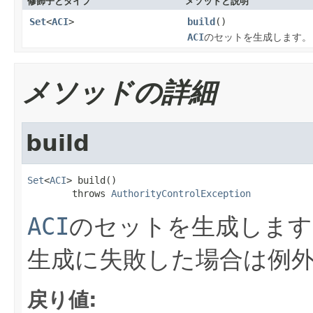
修飾子とタイプ
メソッドと説明
Set
<
ACI
>
build
()
ACI
のセットを生成します。
メソッドの詳細
build
Set
<
ACI
> build()

        throws 
AuthorityControlException
ACI
のセットを生成します
生成に失敗した場合は例
戻り値: