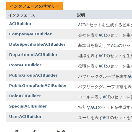
インタフェースのサマリー
インタフェース
説明
ACIBuilder
ACI
のセットを生成するビル
CompanyACIBuilder
会社を表す
ACI
のセットを生
DateSpecifiableACIBuilder
基準日を指定して
ACI
のセッ
DepartmentACIBuilder
組織を表す
ACI
のセットを生
PostACIBuilder
役職を表す
ACI
のセットを生
PublicGroupACIBuilder
パブリックグループを表す
A
PublicGroupRoleACIBuilder
パブリックグループ役割を表
RoleACIBuilder
ロールを表す
ACI
のセットを
SpecialACIBuilder
特別な
ACI
のセットを生成す
UserACIBuilder
ユーザを表す
ACI
のセットを