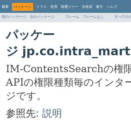
概要
パッケージ
クラス
使用
階層ツリー
非推奨
索引
ヘルプ
前のパッケージ
次のパッケージ
フレーム
フレームなし
すべての
パッケー
ジ jp.co.intra_mart
IM-ContentsSearc
APIの権限種類毎のイン
ジです。
参照先:
説明