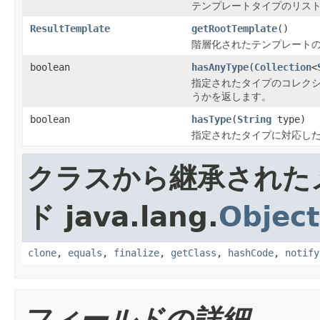
テンプレートタイプのリス
ResultTemplate
getRootTemplate
()
階層化されたテンプレート
boolean
hasAnyType
(
Collection
<
指定されたタイプのコレク
うかを返します。
boolean
hasType
(
String
type)
指定されたタイプに対応し
クラスから継承された
ド java.lang.
Object
clone
,
equals
,
finalize
,
getClass
,
hashCode
,
notify
フィールドの詳細