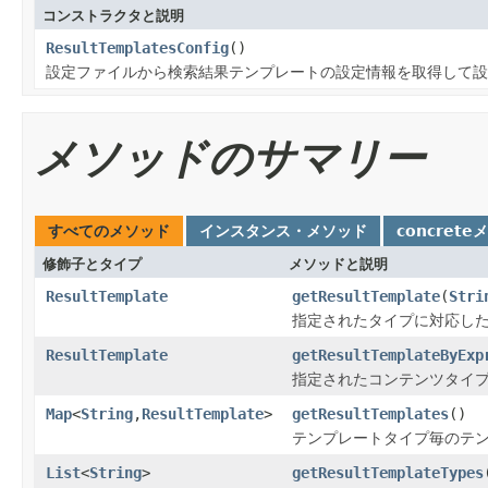
コンストラクタと説明
ResultTemplatesConfig
()
設定ファイルから検索結果テンプレートの設定情報を取得して設
メソッドのサマリー
すべてのメソッド
インスタンス・メソッド
concrete
修飾子とタイプ
メソッドと説明
ResultTemplate
getResultTemplate
(
Stri
指定されたタイプに対応し
ResultTemplate
getResultTemplateByExp
指定されたコンテンツタイ
Map
<
String
,
ResultTemplate
>
getResultTemplates
()
テンプレートタイプ毎のテ
List
<
String
>
getResultTemplateTypes