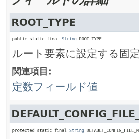
ROOT_TYPE
public static final 
String
 ROOT_TYPE
ルート要素に設定する固
関連項目:
定数フィールド値
DEFAULT_CONFIG_FIL
protected static final 
String
 DEFAULT_CONFIG_FILE_N