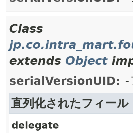
Class
jp.co.intra_mart.f
extends
Object
imp
serialVersionUID:
-
直列化されたフィール
delegate