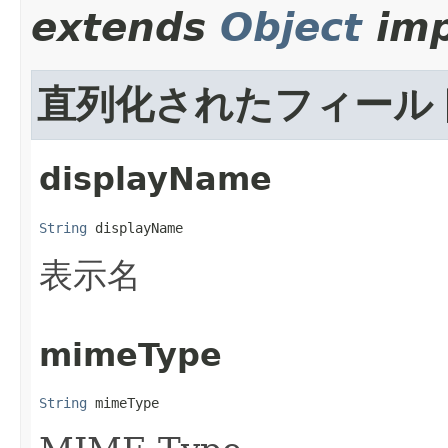
extends
Object
imp
直列化されたフィール
displayName
String
 displayName
表示名
mimeType
String
 mimeType