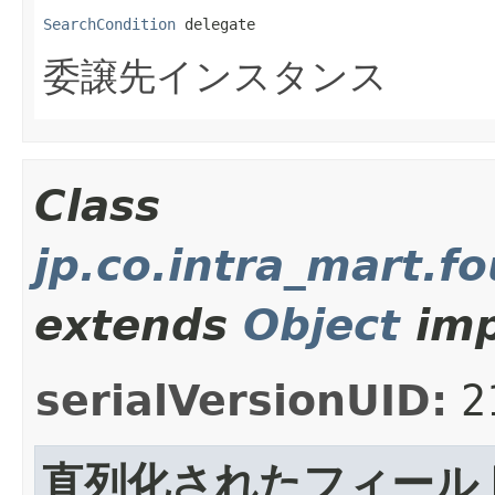
SearchCondition
 delegate
委譲先インスタンス
Class
jp.co.intra_mart.
extends
Object
imp
serialVersionUID:
2
直列化されたフィール