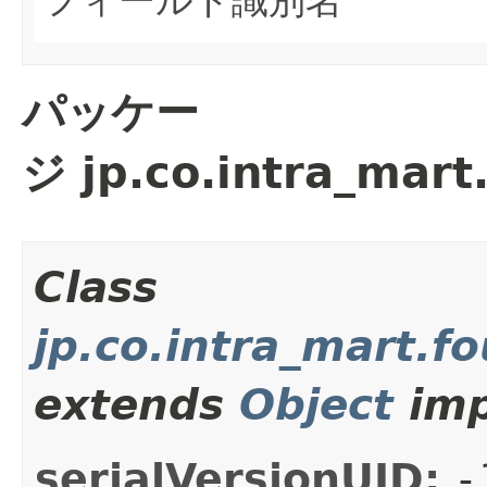
パッケー
ジ jp.co.intra_mar
Class
jp.co.intra_mart.f
extends
Object
imp
serialVersionUID:
-