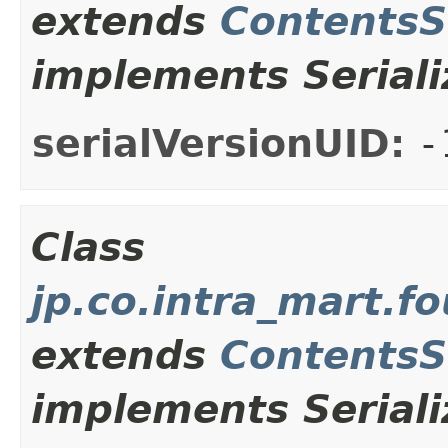
extends
ContentsS
implements Seriali
serialVersionUID:
-
Class
jp.co.intra_mart.f
extends
ContentsS
implements Seriali