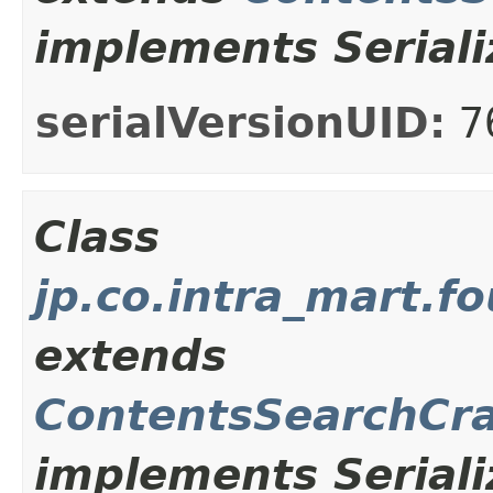
implements Seriali
serialVersionUID:
7
Class
jp.co.intra_mart.
extends
ContentsSearchCra
implements Seriali