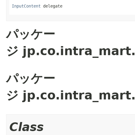
InputContent
 delegate
パッケー
ジ jp.co.intra_mart
パッケー
ジ jp.co.intra_mart
Class