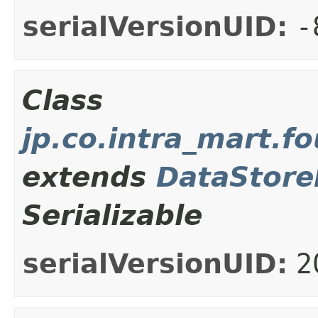
serialVersionUID:
-
Class
jp.co.intra_mart.
extends
DataStore
Serializable
serialVersionUID:
2