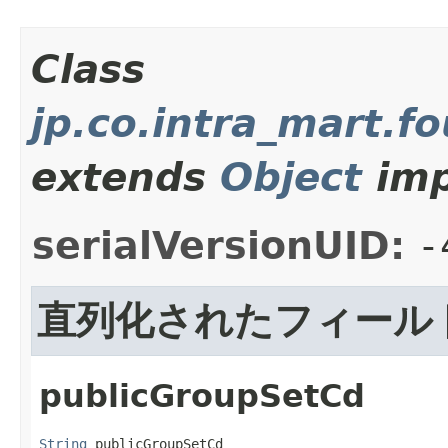
Class
jp.co.intra_mart.f
extends
Object
imp
serialVersionUID:
-
直列化されたフィール
publicGroupSetCd
String
 publicGroupSetCd