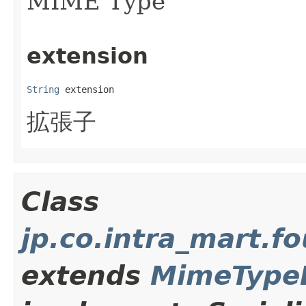
MIME Type
extension
String
 extension
拡張子
Class
jp.co.intra_mart.
extends
MimeType