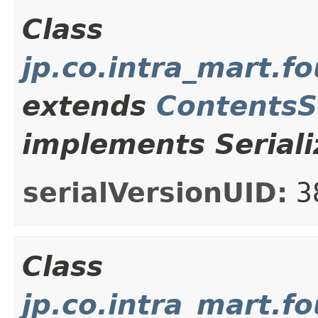
Class
jp.co.intra_mart.
extends
ContentsS
implements Seriali
serialVersionUID:
3
Class
jp.co.intra_mart.f