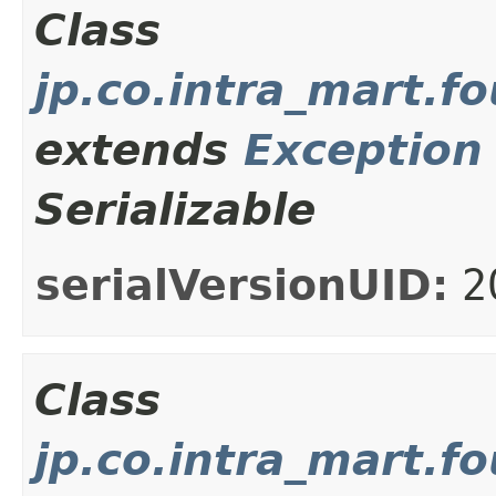
Class
jp.co.intra_mart.f
extends
Exception
Serializable
serialVersionUID:
2
Class
jp.co.intra_mart.