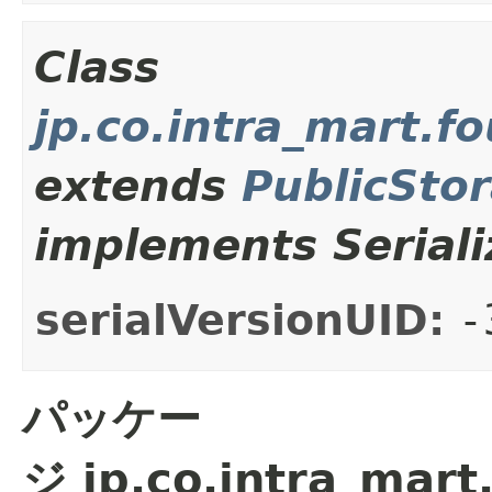
Class
jp.co.intra_mart.
extends
PublicSto
implements Seriali
serialVersionUID:
-
パッケー
ジ jp.co.intra_mart