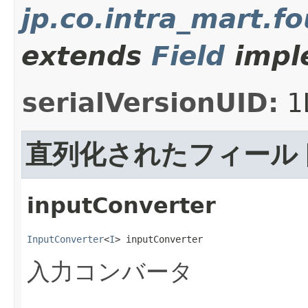
jp.co.intra_mart.f
extends
Field
imple
serialVersionUID:
1
直列化されたフィール
inputConverter
InputConverter
<
I
> inputConverter
入力コンバータ