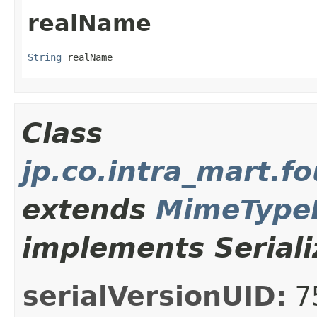
realName
String
 realName
Class
jp.co.intra_mart.
extends
MimeType
implements Seriali
serialVersionUID:
7