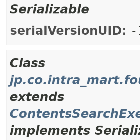
Serializable
serialVersionUID:
-
Class
jp.co.intra_mart.
extends
ContentsSearchExe
implements Seriali