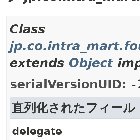
Class
jp.co.intra_mart.
extends
Object
imp
serialVersionUID:
-
直列化されたフィール
delegate