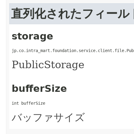
直列化されたフィール
storage
jp.co.intra_mart.foundation.service.client.file.Pub
PublicStorage
bufferSize
int bufferSize
バッファサイズ