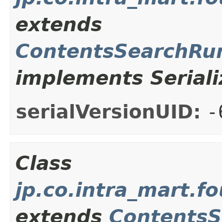
extends
ContentsSearchRu
implements Seriali
serialVersionUID:
-
Class
jp.co.intra_mart.
extends
ContentsS