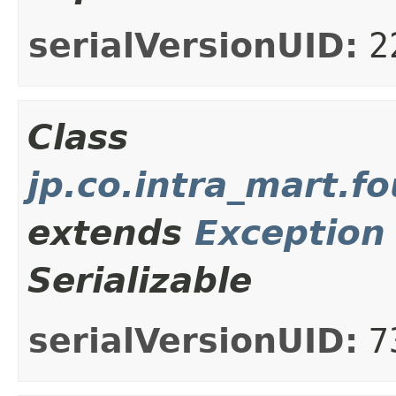
serialVersionUID:
2
Class
jp.co.intra_mart.
extends
Exception
Serializable
serialVersionUID:
7