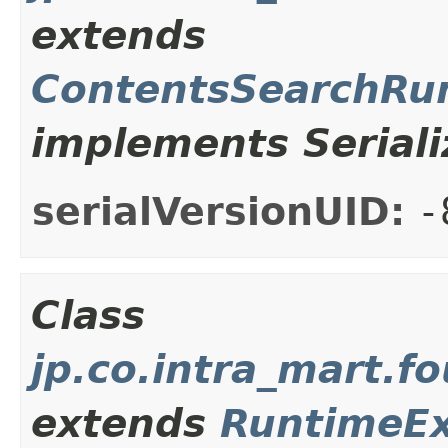
extends
ContentsSearchRu
implements Seriali
serialVersionUID:
-
Class
jp.co.intra_mart.
extends
RuntimeEx