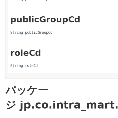
publicGroupCd
String
 publicGroupCd
roleCd
String
 roleCd
パッケー
ジ jp.co.intra_mart