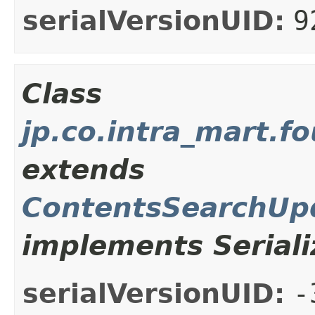
serialVersionUID:
9
Class
jp.co.intra_mart.
extends
ContentsSearchUp
implements Seriali
serialVersionUID:
-