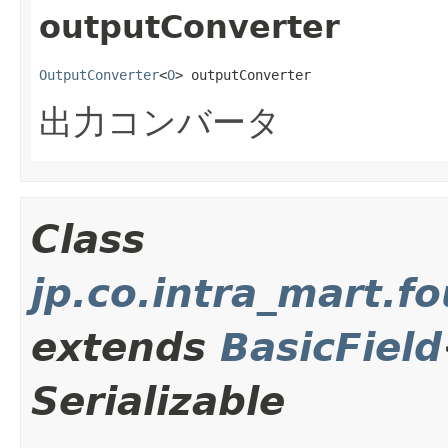
outputConverter
OutputConverter
<
O
> outputConverter
出力コンバータ
Class
jp.co.intra_mart.f
extends
BasicField
Serializable