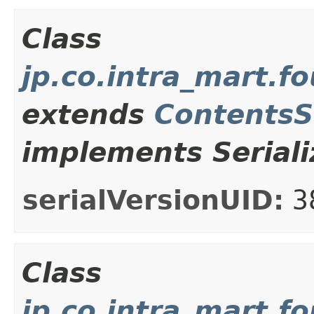
Class
jp.co.intra_mart.f
extends
ContentsS
implements Seriali
serialVersionUID:
3
Class
jp.co.intra_mart.