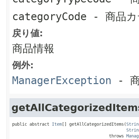
categoryCode
- 商品
戻り値:
商品情報
例外:
ManagerException
- 
getAllCategorizedItem
public abstract 
Item
[] getAllCategorizedItems(
Strin
Strin
                                       throws 
Manag