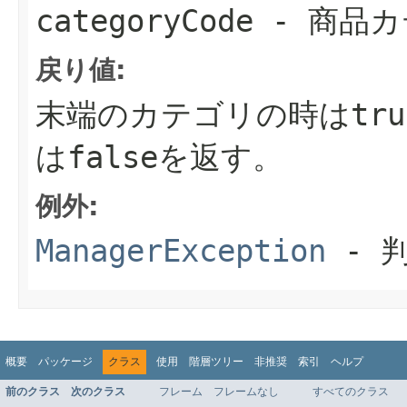
categoryCode
- 商品
戻り値:
末端のカテゴリの時はtr
はfalseを返す。
例外:
ManagerException
- 
概要
パッケージ
クラス
使用
階層ツリー
非推奨
索引
ヘルプ
前のクラス
次のクラス
フレーム
フレームなし
すべてのクラス