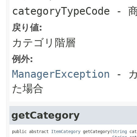
categoryTypeCode
- 
戻り値:
カテゴリ階層
例外:
ManagerException
- 
た場合
getCategory
public abstract 
ItemCategory
 getCategory(
String
 cat