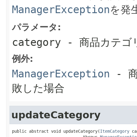
ManagerException
を発
パラメータ:
category
- 商品カテゴ
例外:
ManagerException
- 
敗した場合
updateCategory
public abstract void updateCategory(
ItemCategory
 ca
                             throws 
ManagerExceptio