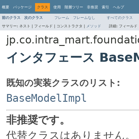
概要
パッケージ
クラス
使用
階層ツリー
非推奨
索引
ヘルプ
前のクラス
次のクラス
フレーム
フレームなし
すべてのクラス
サマリー:
ネスト |
フィールド |
コンストラクタ |
メソッド
詳細:
フィールド 
jp.co.intra_mart.founda
インタフェース BaseM
既知の実装クラスのリスト:
BaseModelImpl
非推奨です。
代替クラスはありません。