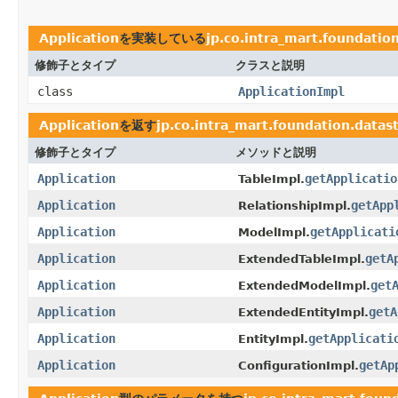
Application
を実装している
jp.co.intra_mart.foundati
修飾子とタイプ
クラスと説明
class
ApplicationImpl
Application
を返す
jp.co.intra_mart.foundation.data
修飾子とタイプ
メソッドと説明
Application
getApplicatio
TableImpl.
Application
getApp
RelationshipImpl.
Application
getApplicati
ModelImpl.
Application
getA
ExtendedTableImpl.
Application
get
ExtendedModelImpl.
Application
getA
ExtendedEntityImpl.
Application
getApplicati
EntityImpl.
Application
getAp
ConfigurationImpl.