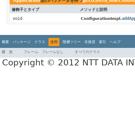
Application
型のパラメータを持つ
jp.co.intra_mart.fou
修飾子とタイプ
メソッドと説明
void
addAp
ConfigurationImpl.
概要
パッケージ
クラス
使用
階層ツリー
非推奨
索引
ヘルプ
前
次
フレーム
フレームなし
すべてのクラス
Copyright © 2012 NTT DATA 